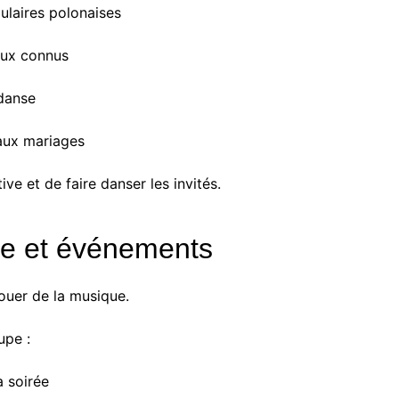
ulaires polonaises
naux connus
danse
aux mariages
ive et de faire danser les invités.
ge et événements
ouer de la musique.
upe :
a soirée