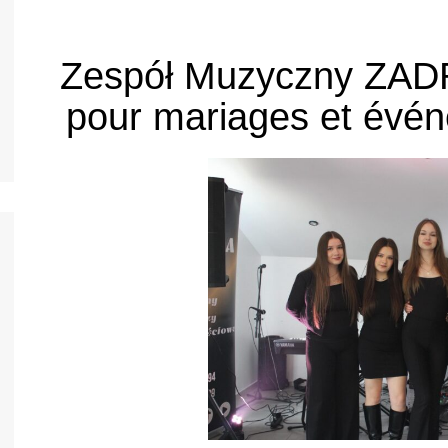
nos jeunes
h
Zespół Muzyczny ZADR
nos jeunes
pour mariages et évé
nos jeunes
nos jeunes
nos jeunes
nto
nos jeunes
l
nos jeunes
s
nos jeunes
uês