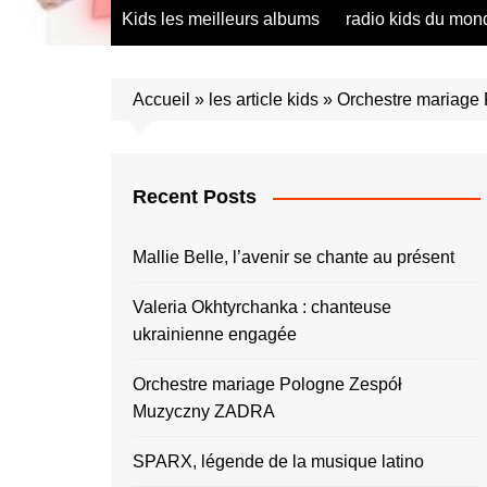
radio saumur Maine et Loire
présentation de 
Kids les meilleurs albums
radio kids du mon
talents – English
présentation de 
talents – Españo
Accueil
»
les article kids
»
Orchestre mariag
présentation de 
talents – Españo
présentation de 
talents – Furlan
Recent Posts
présentation de 
talents – Portug
Mallie Belle, l’avenir se chante au présent
présentation de 
talents – Україн
Valeria Okhtyrchanka : chanteuse
ukrainienne engagée
présentation de 
talents – Român
Orchestre mariage Pologne Zespół
présentation de 
talents – Españo
Muzyczny ZADRA
présentation de 
SPARX, légende de la musique latino
talents – Españo