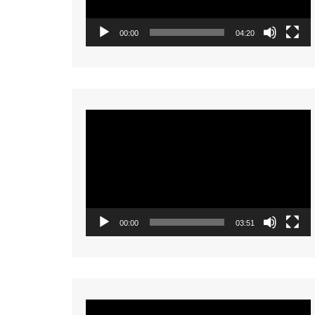
00:00
04:20
Video
Player
00:00
03:51
Video