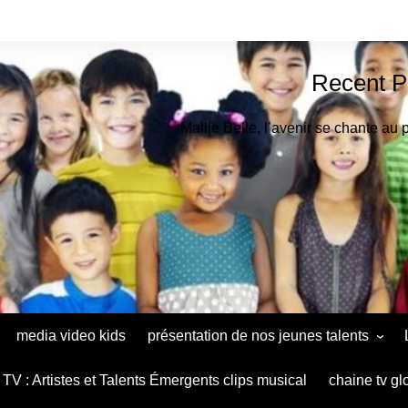
Recent P
Mallie Belle, l’avenir se chante au 
media video kids
présentation de nos jeunes talents
Astrid Muthu Kids Oradéa
TV : Artistes et Talents Émergents clips musical
chaine tv gl
Ana Maria Baltag Diaconu le