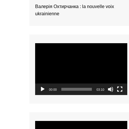
présentation de 
Валерія Охтирчанка : la nouvelle voix
talents – Nederl
ukrainienne
présentation de 
talents – 中文 (
présentation de 
talents – 中文 (
Video
présentation de 
talents – 中文 (
Player
présentation de 
talents – Tiếng Vi
présentation de 
talents – Oʻzbek
00:00
03:10
présentation de 
talents – Polski
présentation de 
talents – Italiano
présentation de 
Video
talents – Françai