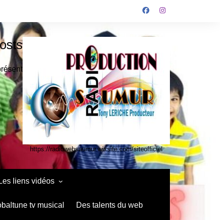
osts
présent
https://radiowebsaumur.wixsite.com/siteofficiel
Les liens vidéos
infos media vidéo kids
obaltune tv musical
Des talents du web