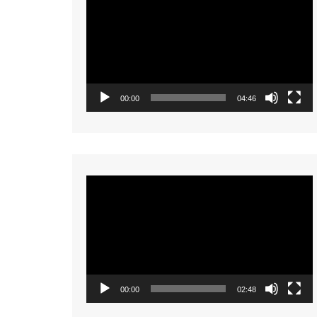
Player
00:00
04:46
Video
Player
00:00
02:48