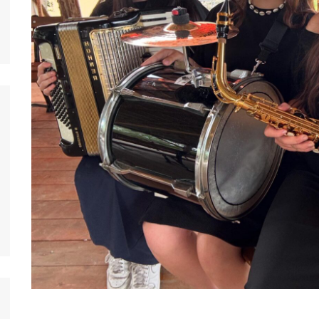
nos jeunes
ands
nos jeunes
台灣)
nos jeunes
香港)
nos jeunes
中国)
nos jeunes
ệt
nos jeunes
nos jeunes
nos jeunes
nos jeunes
s