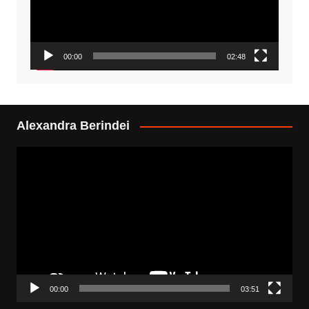
00:00
02:48
Alexandra Berindei
Video
Player
00:00
03:51