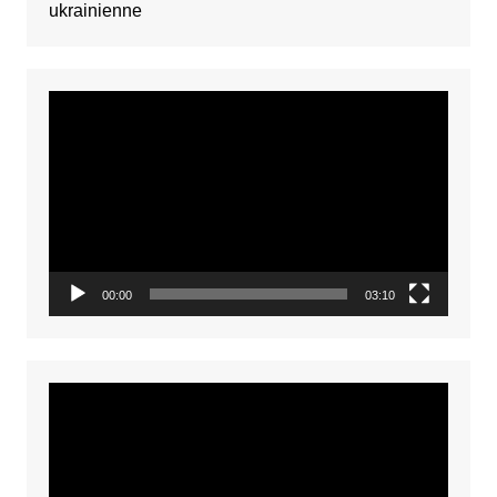
ukrainienne
Video
Player
00:00
03:10
Video
Player