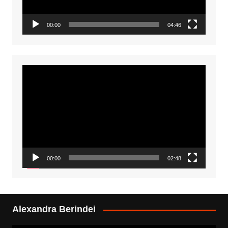
00:00
04:46
Video
Player
00:00
02:48
Alexandra Berindei