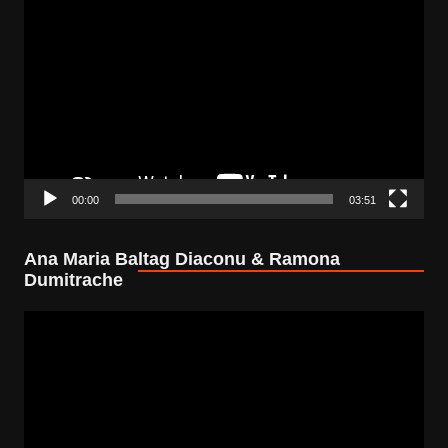
Video
Player
00:00
03:51
Ana Maria Baltag Diaconu & Ramona
Dumitrache
Video
Player