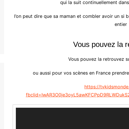
qui la suit continuellement dan
l’on
peut
dire que sa maman et combler avoir un si b
entier
Vous
pouvez la r
Vous pouvez la retrouvez 
ou aussi pour vos scènes en France prendre
https://tvkidsmonde.
fbclid=IwAR3O0je3oyL5awKFCPpD9RLWDuk
Video
Player