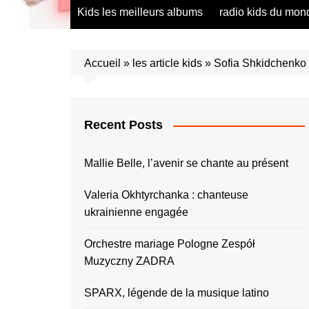
radio saumur Maine et Loire
présentation de 
Kids les meilleurs albums
radio kids du mon
talents – English
présentation de 
talents – Españo
Accueil
»
les article kids
»
Sofia Shkidchenko l
présentation de 
talents – Españo
présentation de 
talents – Furlan
Recent Posts
présentation de 
talents – Portug
Mallie Belle, l’avenir se chante au présent
présentation de 
talents – Україн
Valeria Okhtyrchanka : chanteuse
ukrainienne engagée
présentation de 
talents – Român
Orchestre mariage Pologne Zespół
présentation de 
talents – Españo
Muzyczny ZADRA
présentation de 
SPARX, légende de la musique latino
talents – Españo