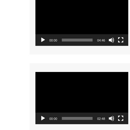
Player
00:00
04:46
Video
Player
00:00
02:48