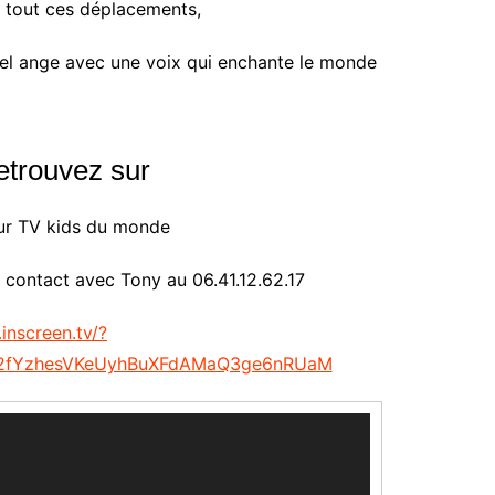
s tout
ces déplacements
,
el ange avec une voix qui enchante le monde
etrouvez sur
sur TV
kids
du monde
 contact avec Tony au 06.41.12.62.17
inscreen.tv/?
S2fYzhesVKeUyhBuXFdAMaQ3ge6nRUaM