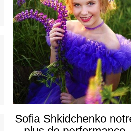
nos jeunes
ands
nos jeunes
台灣)
nos jeunes
香港)
nos jeunes
中国)
nos jeunes
ệt
nos jeunes
nos jeunes
nos jeunes
Sofia
Shkidchenko
notr
nos jeunes
plus de performance, 
s