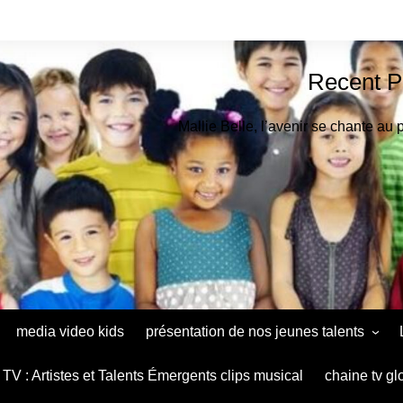
Recent P
Mallie Belle, l’avenir se chante au 
media video kids
présentation de nos jeunes talents
Astrid Muthu Kids Oradéa
TV : Artistes et Talents Émergents clips musical
chaine tv gl
Ana Maria Baltag Diaconu le