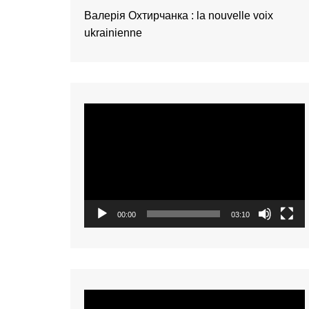
présentation de 
Валерія Охтирчанка : la nouvelle voix
talents – Nederl
ukrainienne
présentation de 
talents – 中文 (
présentation de 
talents – 中文 (
Video
présentation de 
talents – 中文 (
Player
présentation de 
talents – Tiếng Vi
présentation de 
talents – Oʻzbek
00:00
03:10
présentation de 
talents – Polski
présentation de 
talents – Italiano
présentation de 
Video
talents – Françai