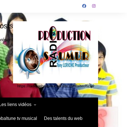
osts
présent
https://radiowebsaumur.wixsite.com/siteofficiel
Les liens vidéos
infos media vidéo kids
obaltune tv musical
Des talents du web