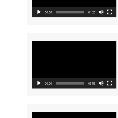
00:00
04:20
Video
Player
00:00
03:51
Video