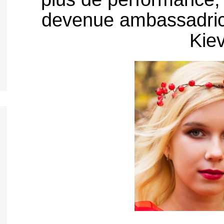
nos jeunes
devenue ambassadri
h
Kiev
nos jeunes
nos jeunes
nos jeunes
nos jeunes
nto
nos jeunes
l
nos jeunes
s
nos jeunes
uês