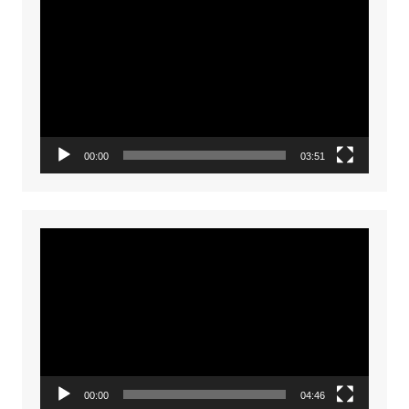
Player
00:00
03:51
Video
Player
00:00
04:46