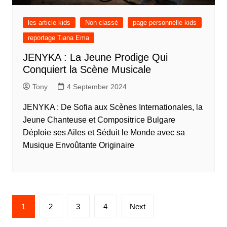
les article kids
Non classé
page personnelle kids
reportage Tiana Ema
JENYKA : La Jeune Prodige Qui
Conquiert la Scène Musicale
Tony
4 September 2024
JENYKA : De Sofia aux Scènes Internationales, la
Jeune Chanteuse et Compositrice Bulgare
Déploie ses Ailes et Séduit le Monde avec sa
Musique Envoûtante Originaire
1
2
3
4
Next