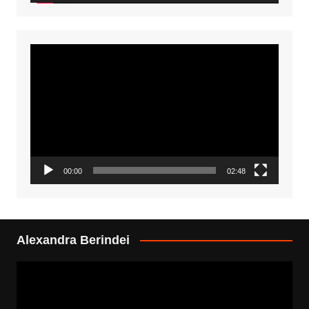
Video
Player
00:00
02:48
Alexandra Berindei
Video
Player