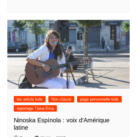
les article kids
Non classé
page personnelle kids
reportage Tiana Ema
Ninoska Espínola : voix d’Amérique
latine