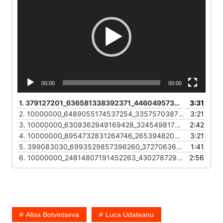
00:00
00:00
1.
379127201_636581338392371_4460495730667024741_n
3:31
2.
10000000_6489055174537254_3357570387201397594_n
3:21
3.
10000000_6309362949169428_3245498170031456737_n
2:42
4.
10000000_8954732831264746_265394820970859643_n
3:21
5.
399083030_6993529857396260_3727063644574330372_n
1:41
6.
10000000_24814807191452263_4302787294711034256_n
2:56
Alisa Botvintseva
Luca Udateanu