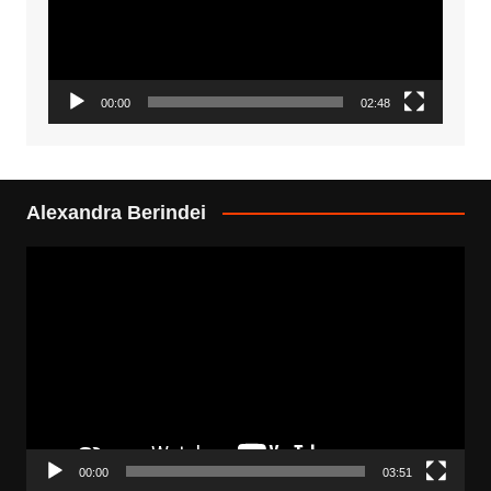
00:00
02:48
Alexandra Berindei
Video
Player
00:00
03:51