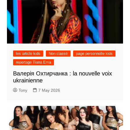
les article kids
Non classé
page personnelle kids
reportage Tiana Ema
Валерія Охтирчанка : la nouvelle voix
ukrainienne
Tony
7 May 2026