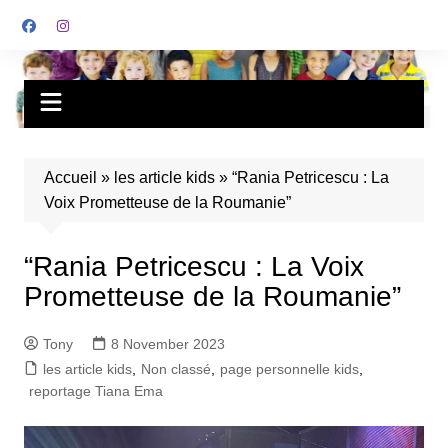
Accueil
»
les article kids
»
“Rania Petricescu : La
Voix Prometteuse de la Roumanie”
“Rania Petricescu : La Voix
Prometteuse de la Roumanie”
Tony
8 November 2023
les article kids
,
Non classé
,
page personnelle kids
,
reportage Tiana Ema