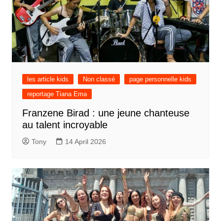
les article kids
Non classé
page personnelle kids
reportage Tiana Ema
Franzene Birad : une jeune chanteuse
au talent incroyable
Tony
14 April 2026