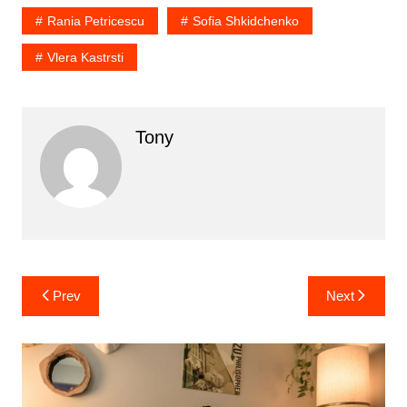
Rania Petricescu
Sofia Shkidchenko
Vlera Kastrsti
Tony
Prev
Next