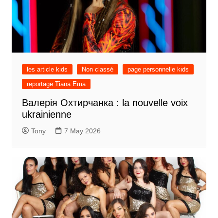
les article kids
Non classé
page personnelle kids
reportage Tiana Ema
Валерія Охтирчанка : la nouvelle voix
ukrainienne
Tony
7 May 2026