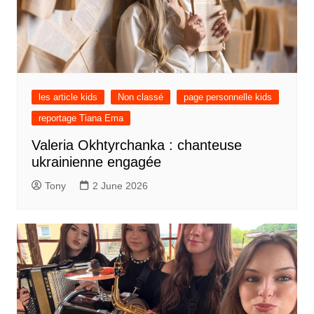
les article kids
Non classé
page personnelle kids
reportage Tiana Ema
Valeria Okhtyrchanka : chanteuse
ukrainienne engagée
Tony
2 June 2026