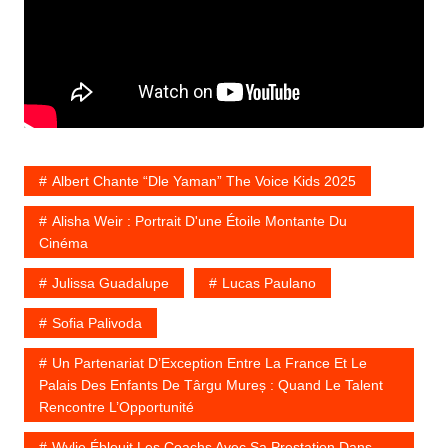
Albert Chante “Dle Yaman” The Voice Kids 2025
Alisha Weir : Portrait D'une Étoile Montante Du
Cinéma
Julissa Guadalupe
Lucas Paulano
Sofia Palivoda
Un Partenariat D’Exception Entre La France Et Le
Palais Des Enfants De Târgu Mureș : Quand Le Talent
Rencontre L’Opportunité
Wylie Éblouit Les Coachs Avec Sa Prestation Dans