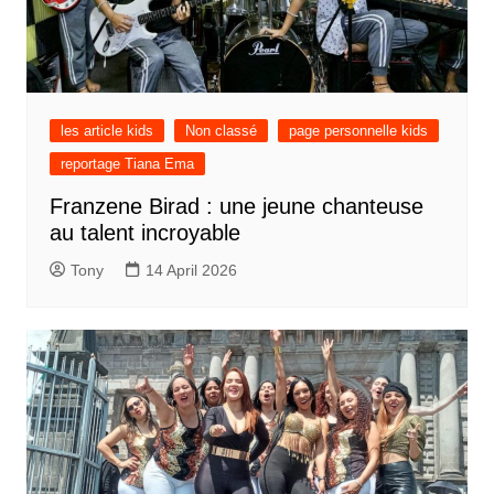
les article kids
Non classé
page personnelle kids
reportage Tiana Ema
Franzene Birad : une jeune chanteuse
au talent incroyable
Tony
14 April 2026