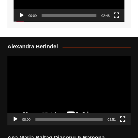
00:00
02:48
Alexandra Berindei
Video
Player
00:00
03:51
Ana Maria Baltag Diaconu & Ramona