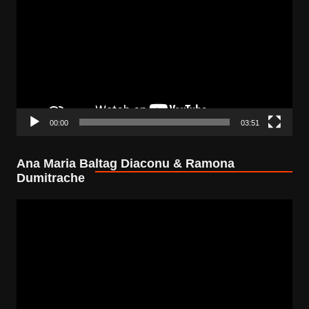
Player
00:00
03:51
Ana Maria Baltag Diaconu & Ramona
Dumitrache
Video
Player