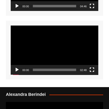
00:00
04:46
Video
Player
00:00
02:48
Alexandra Berindei
Video