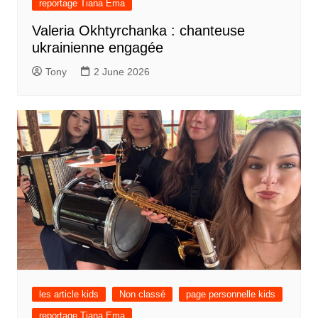
reportage Tiana Ema
Valeria Okhtyrchanka : chanteuse
ukrainienne engagée
Tony
2 June 2026
les article kids
Non classé
page personnelle kids
reportage Tiana Ema