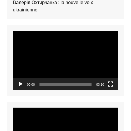
Валерія Охтирчанка : la nouvelle voix
ukrainienne
Video
Player
00:00
03:10
Video
Player