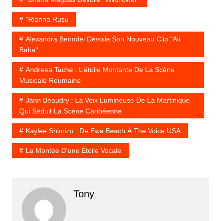
"Rianna Rusu
Alexandra Berindei Dévoile Son Nouveau Clip "Ali
Baba"
Andreea Tache : L’étoile Montante De La Scène
Musicale Roumaine
Jann Beaudry : La Voix Lumineuse De La Martinique
Qui Séduit La Scène Caribéenne
Kaylee Shimizu : De Ewa Beach À The Voice USA
La Montée D'une Étoile Vocale
Tony