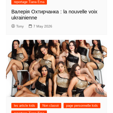
reportage Tiana Ema
Валерія Охтирчанка : la nouvelle voix
ukrainienne
Tony
7 May 2026
les article kids
Non classé
page personnelle kids