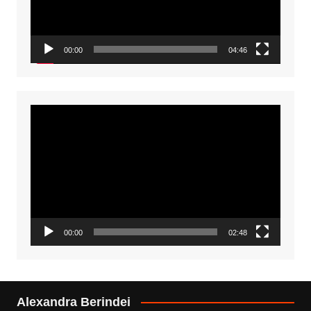
00:00
04:46
Video
Player
00:00
02:48
Alexandra Berindei