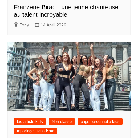
Franzene Birad : une jeune chanteuse
au talent incroyable
Tony
14 April 2026
les article kids
Non classé
page personnelle kids
reportage Tiana Ema