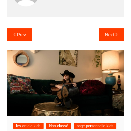
Prev
Next
les article kids
Non classé
page personnelle kids