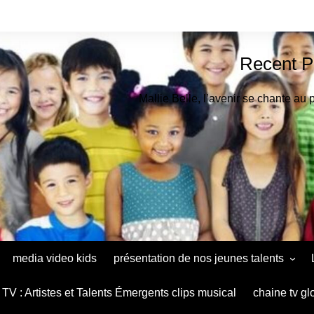
Recent P
Mallie Belle, l’avenir se chante au 
media video kids
présentation de nos jeunes talents
Astrid Muthu Kids Oradéa
TV : Artistes et Talents Émergents clips musical
chaine tv gl
Ana Maria Baltag Diaconu le