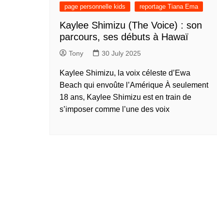
présentation de 
page personnelle kids
reportage Tiana Ema
talents – Nederl
Kaylee Shimizu (The Voice) : son
présentation de 
parcours, ses débuts à Hawaï
talents – 中文 (
Tony
30 July 2025
présentation de 
talents – 中文 (
Kaylee Shimizu, la voix céleste d’Ewa
présentation de 
Beach qui envoûte l’Amérique À seulement
talents – 中文 (
18 ans, Kaylee Shimizu est en train de
présentation de 
s’imposer comme l’une des voix
talents – Tiếng Vi
présentation de 
talents – Oʻzbek
présentation de 
talents – Polski
présentation de 
talents – Italiano
présentation de 
talents – Françai