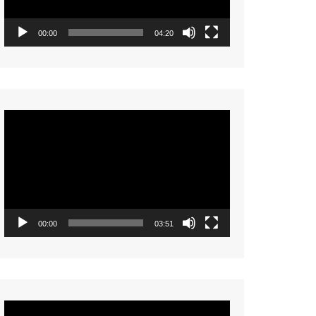
00:00
04:20
Video
Player
00:00
03:51
Video