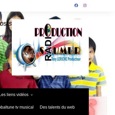
osts
présent
https://radiowebsaumur.wixsite.com/siteofficiel
Les liens vidéos
infos media vidéo kids
obaltune tv musical
Des talents du web