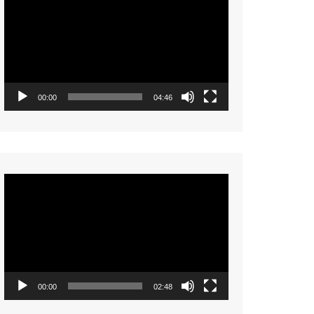
Player
00:00
04:46
Video
Player
00:00
02:48