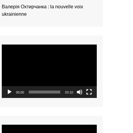
Валерія Охтирчанка : la nouvelle voix
ukrainienne
Video
Player
00:00
03:10
Video