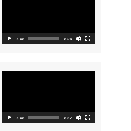
Player
00:00
03:39
Video
Player
00:00
03:02