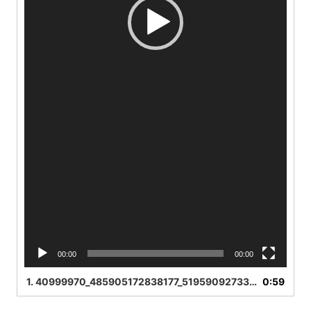
00:00
00:00
1.
40999970_485905172838177_5195909273377247148_n
0:59