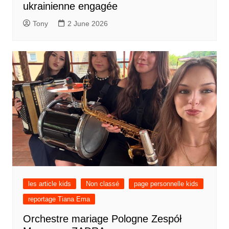
ukrainienne engagée
Tony
2 June 2026
les article kids
Non classé
page personnelle kids
reportage Tiana Ema
Orchestre mariage Pologne Zespół