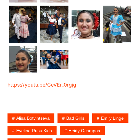
https://youtu.be/CeVEr_0rgjg
Alisa Botvintseva
Bad Girls
Emily Linge
Evelina Rusu Kids
Heidy Ocampos