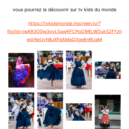
vous pourrez la découvrir sur tv kids du monde
https://tvkidsmonde.inscreen.tv/?
fbclid=IwAR3O0je3oyL5awKFCPpD9RLWDukS2fYzh
esVKeUyhBuXFdAMaQ3ge6nRUaM