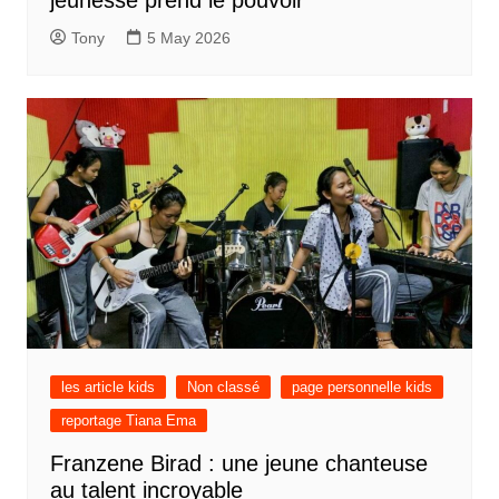
Tony
5 May 2026
les article kids
Non classé
page personnelle kids
reportage Tiana Ema
Franzene Birad : une jeune chanteuse
au talent incroyable