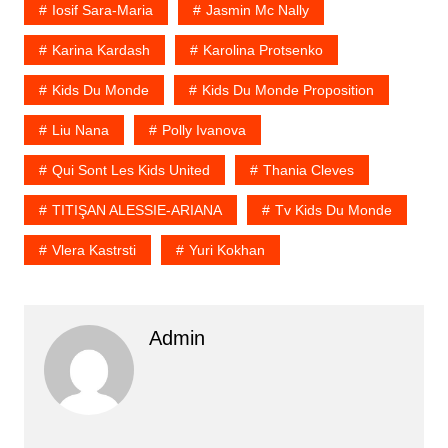
Iosif Sara-Maria
Jasmin Mc Nally
Karina Kardash
Karolina Protsenko
Kids Du Monde
Kids Du Monde Proposition
Liu Nana
Polly Ivanova
Qui Sont Les Kids United
Thania Cleves
TITIŞAN ALESSIE-ARIANA
Tv Kids Du Monde
Vlera Kastrsti
Yuri Kokhan
Admin