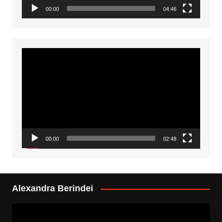
00:00
04:46
Video
Player
00:00
02:48
Alexandra Berindei
Video
Player