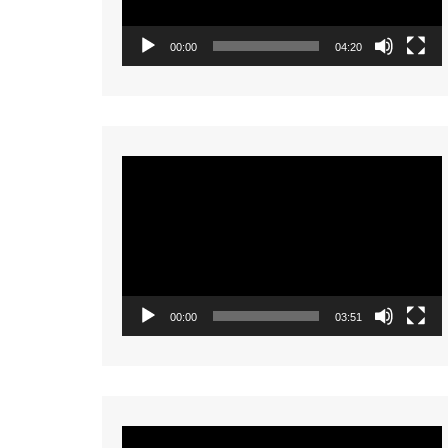
00:00
04:20
Video
Player
00:00
03:51
Video