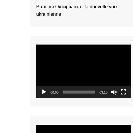
présentation de 
Валерія Охтирчанка : la nouvelle voix
talents – Nederl
ukrainienne
présentation de 
talents – 中文 (
présentation de 
talents – 中文 (
Video
présentation de 
talents – 中文 (
Player
présentation de 
talents – Tiếng Vi
présentation de 
talents – Oʻzbek
00:00
03:10
présentation de 
talents – Polski
présentation de 
talents – Italiano
présentation de 
Video
talents – Françai