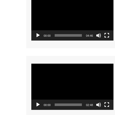
Player
00:00
04:46
Video
Player
00:00
02:48