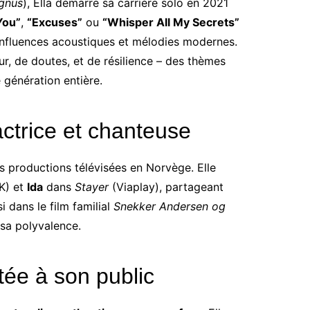
agnus
), Ella démarre sa carrière solo en 2021
You”
,
“Excuses”
ou
“Whisper All My Secrets”
 influences acoustiques et mélodies modernes.
our, de doutes, et de résilience – des thèmes
 génération entière.
ctrice et chanteuse
rs productions télévisées en Norvège. Elle
K) et
Ida
dans
Stayer
(Viaplay), partageant
i dans le film familial
Snekker Andersen og
 sa polyvalence.
tée à son public