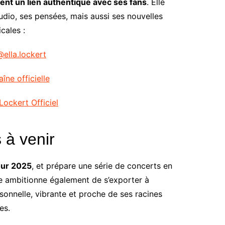
ient un lien authentique avec ses fans
. Elle
tudio, ses pensées, mais aussi ses nouvelles
cales :
@ella.lockert
îne officielle
 Lockert Officiel
 à venir
our 2025
, et prépare une série de concerts en
e ambitionne également de s’exporter à
rsonnelle, vibrante et proche de ses racines
es.