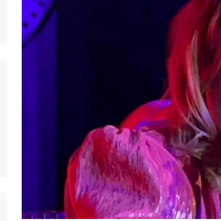
nos jeunes
ands
nos jeunes
台灣)
nos jeunes
香港)
nos jeunes
中国)
nos jeunes
ệt
nos jeunes
nos jeunes
nos jeunes
nos jeunes
s