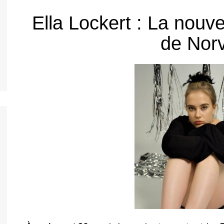
nos jeunes
Ella Lockert : La nouv
h
nos jeunes
de Nor
nos jeunes
nos jeunes
nos jeunes
nto
nos jeunes
l
nos jeunes
s
nos jeunes
uês