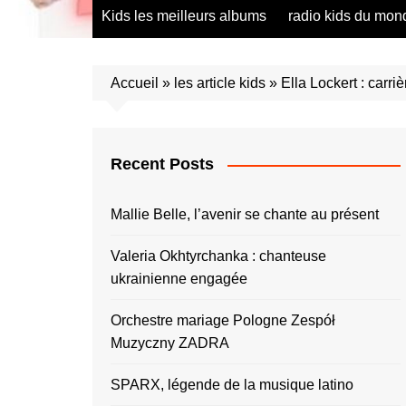
radio saumur Maine et Loire
présentation de 
Kids les meilleurs albums
radio kids du mon
talents – English
présentation de 
talents – Españo
Accueil
»
les article kids
»
Ella Lockert : carri
présentation de 
talents – Españo
présentation de 
talents – Furlan
Recent Posts
présentation de 
talents – Portug
Mallie Belle, l’avenir se chante au présent
présentation de 
talents – Україн
Valeria Okhtyrchanka : chanteuse
ukrainienne engagée
présentation de 
talents – Român
Orchestre mariage Pologne Zespół
présentation de 
talents – Españo
Muzyczny ZADRA
présentation de 
SPARX, légende de la musique latino
talents – Españo