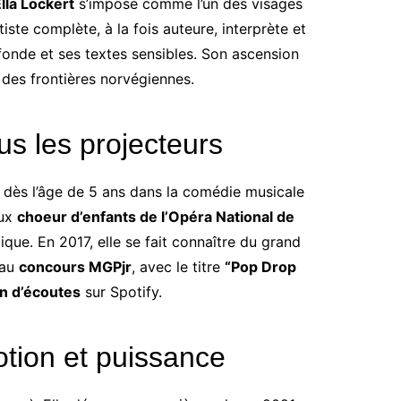
lla Lockert
s’impose comme l’un des visages
ste complète, à la fois auteure, interprète et
rofonde et ses textes sensibles. Son ascension
 des frontières norvégiennes.
s les projecteurs
 dès l’âge de 5 ans dans la comédie musicale
eux
choeur d’enfants de l’Opéra National de
tique. En 2017, elle se fait connaître du grand
 au
concours MGPjr
, avec le titre
“Pop Drop
on d’écoutes
sur Spotify.
otion et puissance