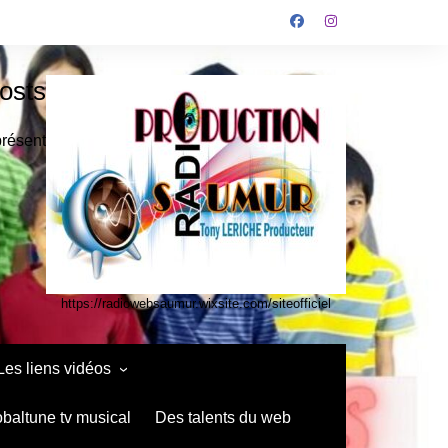
osts
présent
https://radiowebsaumur.wixsite.com/siteofficiel
Les liens vidéos
infos media vidéo kids
obaltune tv musical
Des talents du web