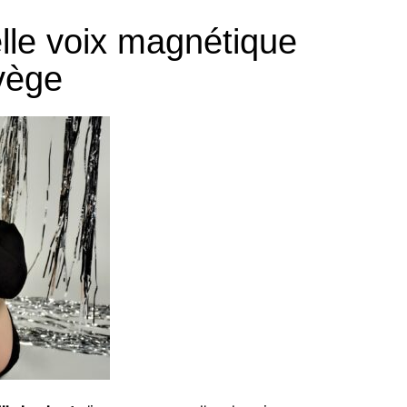
elle voix magnétique
vège