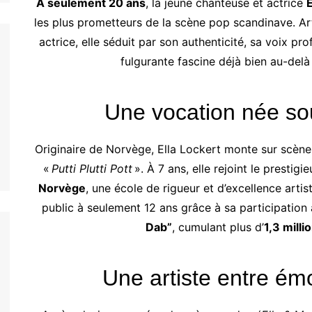
À seulement 20 ans
, la jeune chanteuse et actrice
E
les plus prometteurs de la scène pop scandinave. Arti
actrice, elle séduit par son authenticité, sa voix p
fulgurante fascine déjà bien au-delà
Une vocation née sou
Originaire de Norvège, Ella Lockert monte sur scène
«
Putti Plutti Pott
». À 7 ans, elle rejoint le prestigi
Norvège
, une école de rigueur et d’excellence artis
public à seulement 12 ans grâce à sa participation
Dab”
, cumulant plus d’
1,3 milli
Une artiste entre ém