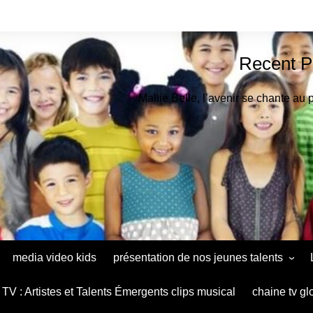
Recent P
Mallie Belle, l’avenir se chante au 
media video kids
présentation de nos jeunes talents
Astrid Muthu Kids Oradéa
TV : Artistes et Talents Émergents clips musical
chaine tv gl
Ana Maria Baltag Diaconu le