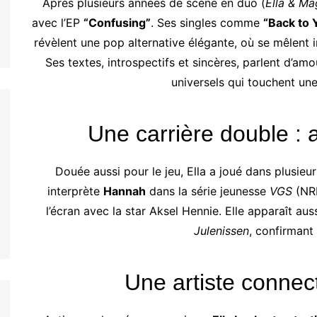
Après plusieurs années de scène en duo (
Ella & M
avec l’EP
“Confusing”
. Ses singles comme
“Back to 
révèlent une pop alternative élégante, où se mêlent
Ses textes, introspectifs et sincères, parlent d’am
universels qui touchent une
Une carrière double : a
Douée aussi pour le jeu, Ella a joué dans plusieu
interprète
Hannah
dans la série jeunesse
VGS
(NR
l’écran avec la star Aksel Hennie. Elle apparaît auss
Julenissen
, confirmant
Une artiste connec