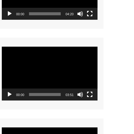
00:00
04:20
Video
Player
00:00
03:51
Video