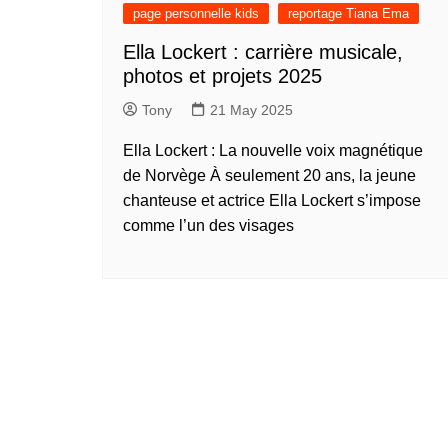
présentation de 
page personnelle kids
reportage Tiana Ema
talents – Nederl
Ella Lockert : carrière musicale,
présentation de 
photos et projets 2025
talents – 中文 (
Tony
21 May 2025
présentation de 
talents – 中文 (
Ella Lockert : La nouvelle voix magnétique
présentation de 
de Norvège À seulement 20 ans, la jeune
talents – 中文 (
chanteuse et actrice Ella Lockert s’impose
présentation de 
comme l’un des visages
talents – Tiếng Vi
présentation de 
talents – Oʻzbek
présentation de 
talents – Polski
présentation de 
talents – Italiano
présentation de 
talents – Françai