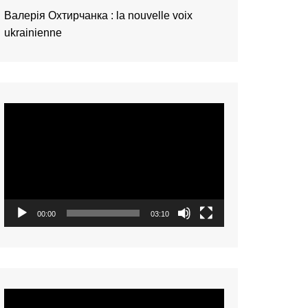
Валерія Охтирчанка : la nouvelle voix
ukrainienne
Video
Player
00:00
03:10
Video