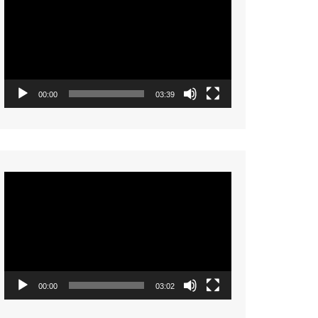
Player
00:00
03:39
Video
Player
00:00
03:02