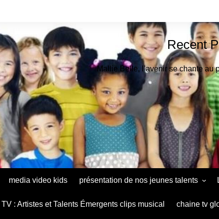
Recent P
Mallie Belle, l’avenir se chante au 
media video kids
présentation de nos jeunes talents
Astrid Muthu Kids Oradéa
TV : Artistes et Talents Émergents clips musical
chaine tv gl
Ana Maria Baltag Diaconu le