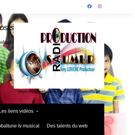
osts
présent
https://radiowebsaumur.wixsite.com/siteofficiel
Les liens vidéos
infos media vidéo kids
obaltune tv musical
Des talents du web