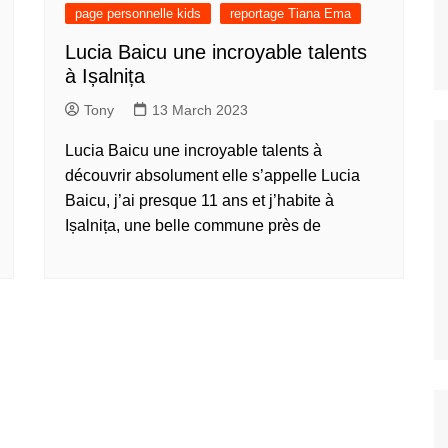
nos jeunes
page personnelle kids
reportage Tiana Ema
ands
Lucia Baicu une incroyable talents
nos jeunes
à Ișalnița
台灣)
Tony
13 March 2023
nos jeunes
香港)
Lucia Baicu une incroyable talents à
nos jeunes
découvrir absolument elle s’appelle Lucia
中国)
Baicu, j’ai presque 11 ans et j’habite à
nos jeunes
Ișalnița, une belle commune près de
ệt
nos jeunes
nos jeunes
nos jeunes
nos jeunes
s