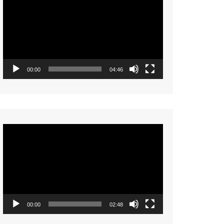
Player
00:00
04:46
Video
Player
00:00
02:48