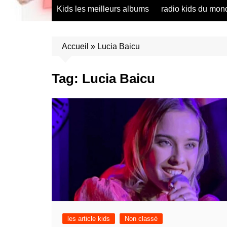
radio saumur Maine et Loire
présentation de 
Kids les meilleurs albums
radio kids du mon
talents – English
présentation de 
talents – Españo
Accueil
»
Lucia Baicu
présentation de 
talents – Españo
Tag:
Lucia Baicu
présentation de 
talents – Furlan
présentation de 
talents – Portug
présentation de 
talents – Україн
présentation de 
talents – Român
présentation de 
talents – Españo
présentation de 
talents – Españo
les article kids
Non classé