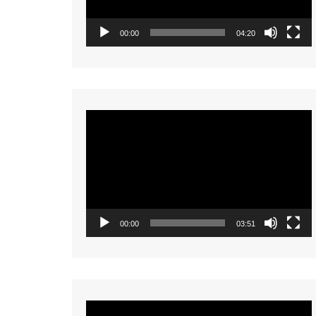
00:00
04:20
Video
Player
00:00
03:51
Video