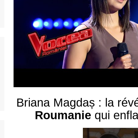
nos jeunes
ands
nos jeunes
台灣)
nos jeunes
香港)
nos jeunes
中国)
nos jeunes
ệt
nos jeunes
nos jeunes
Briana Magdaș : la rév
Roumanie
qui enfl
nos jeunes
nos jeunes
s