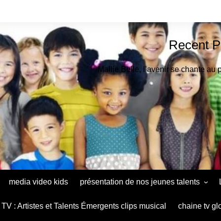
Recent P
Mallie Belle, l’avenir se chante au 
media video kids
présentation de nos jeunes talents
Astrid Muthu Kids Oradéa
TV : Artistes et Talents Émergents clips musical
chaine tv gl
Ana Maria Baltag Diaconu le