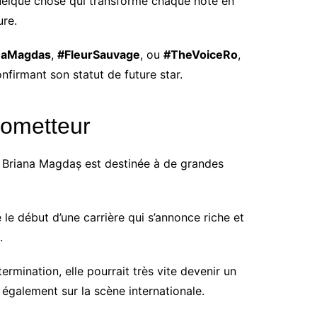
quelque chose qui transforme chaque note en
re.
naMagdas
,
#FleurSauvage
, ou
#TheVoiceRo
,
onfirmant son statut de future star.
rometteur
e, Briana Magdaș est destinée à de grandes
 le début d’une carrière qui s’annonce riche et
.
ermination, elle pourrait très vite devenir un
galement sur la scène internationale.