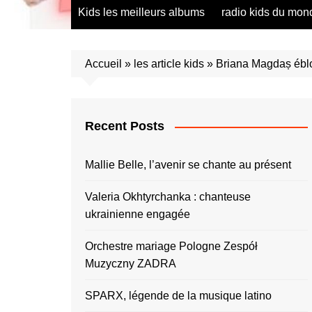
radio saumur Maine et Loire
présentation de 
Kids les meilleurs albums
radio kids du mon
talents – English
présentation de 
talents – Españo
Accueil
»
les article kids
»
Briana Magdaș ébl
présentation de 
talents – Españo
présentation de 
talents – Furlan
Recent Posts
présentation de 
talents – Portug
Mallie Belle, l’avenir se chante au présent
présentation de 
talents – Україн
Valeria Okhtyrchanka : chanteuse
ukrainienne engagée
présentation de 
talents – Român
Orchestre mariage Pologne Zespół
présentation de 
talents – Españo
Muzyczny ZADRA
présentation de 
SPARX, légende de la musique latino
talents – Españo