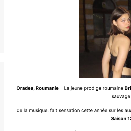
nos jeunes
h
nos jeunes
nos jeunes
nos jeunes
nos jeunes
nto
nos jeunes
l
Oradea, Roumanie
– La jeune prodige roumaine
Br
nos jeunes
sauvage
s
nos jeunes
de la musique, fait sensation cette année sur les au
uês
Saison 1