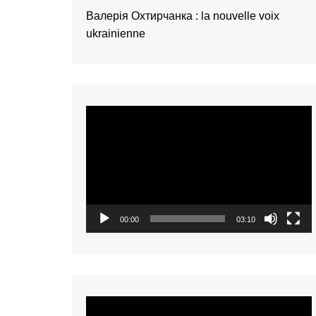
présentation de 
Валерія Охтирчанка : la nouvelle voix
talents – Nederl
ukrainienne
présentation de 
talents – 中文 (
présentation de 
talents – 中文 (
Video
présentation de 
talents – 中文 (
Player
présentation de 
talents – Tiếng Vi
présentation de 
talents – Oʻzbek
00:00
03:10
présentation de 
talents – Polski
présentation de 
talents – Italiano
présentation de 
Video
talents – Françai