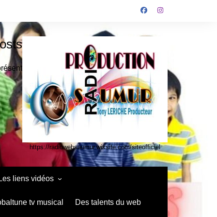
osts
présent
https://radiowebsaumur.wixsite.com/siteofficiel
Les liens vidéos
infos media vidéo kids
obaltune tv musical
Des talents du web