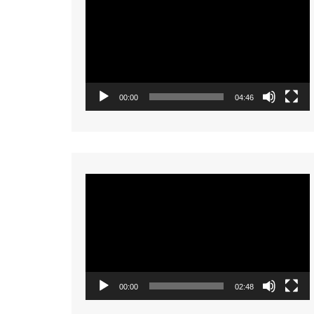
Player
00:00
04:46
Video
Player
00:00
02:48