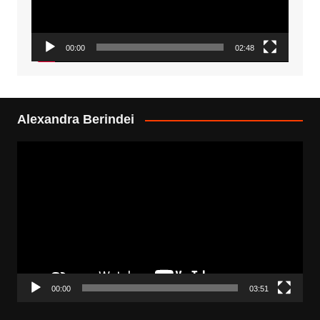
00:00
02:48
Alexandra Berindei
Video
Player
00:00
03:51