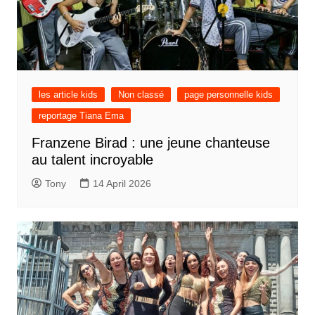
les article kids
Non classé
page personnelle kids
reportage Tiana Ema
Franzene Birad : une jeune chanteuse
au talent incroyable
Tony
14 April 2026