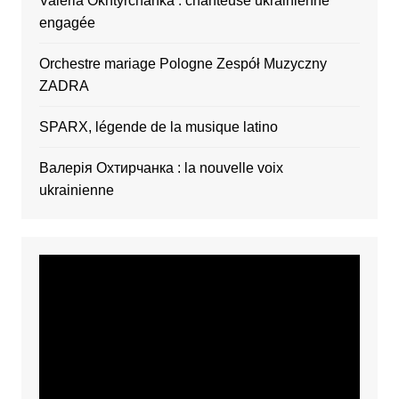
Valeria Okhtyrchanka : chanteuse ukrainienne
engagée
Orchestre mariage Pologne Zespół Muzyczny
ZADRA
SPARX, légende de la musique latino
Валерія Охтирчанка : la nouvelle voix
ukrainienne
Video
Player