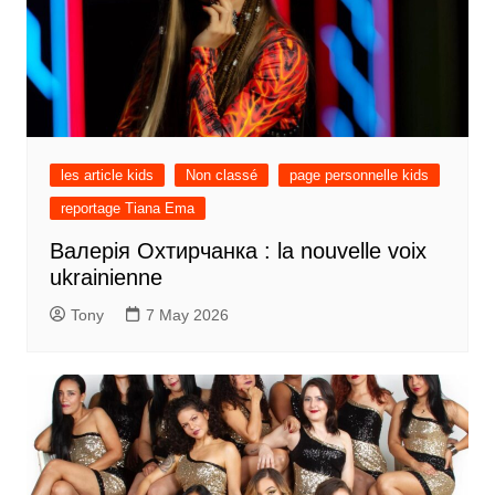
les article kids
Non classé
page personnelle kids
reportage Tiana Ema
Валерія Охтирчанка : la nouvelle voix
ukrainienne
Tony
7 May 2026