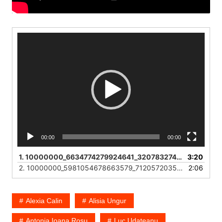
Video
Player
00:00
00:00
1.
10000000_6634774279924641_3207832742107692756_n
3:20
2.
10000000_5981054678663579_7120572035866329152_n
2:06
Alexia Calin
Alisia Ungur
Antonia Ioana Roșu
Luc Udateanu