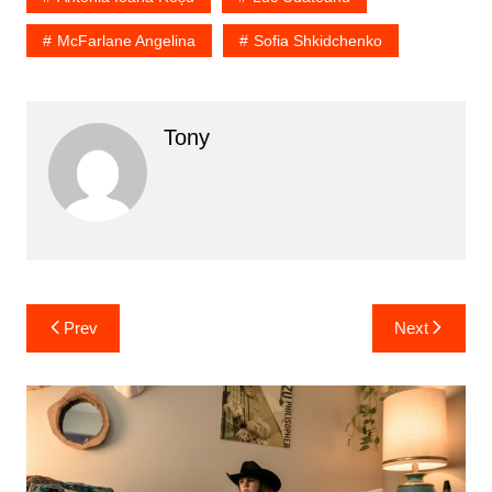
McFarlane Angelina
Sofia Shkidchenko
Tony
Prev
Next