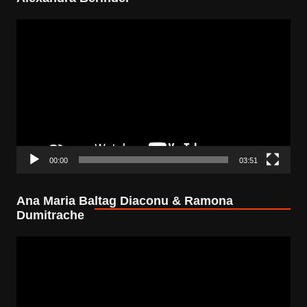
Video
Player
00:00
03:51
Ana Maria Baltag Diaconu & Ramona
Dumitrache
Video
Player