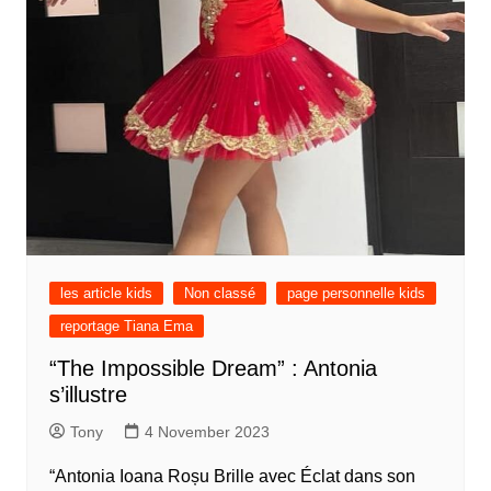
les article kids
Non classé
page personnelle kids
reportage Tiana Ema
“The Impossible Dream” : Antonia
s’illustre
Tony
4 November 2023
“Antonia Ioana Roșu Brille avec Éclat dans son