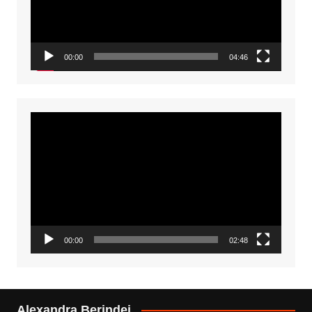
00:00
04:46
Video
Player
00:00
02:48
Alexandra Berindei