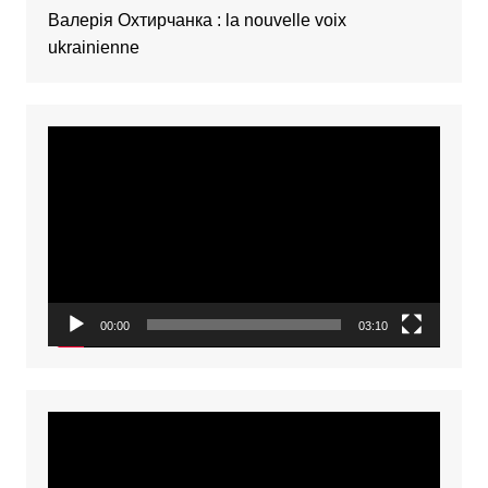
Валерія Охтирчанка : la nouvelle voix
ukrainienne
Video
Player
00:00
03:10
Video
Player