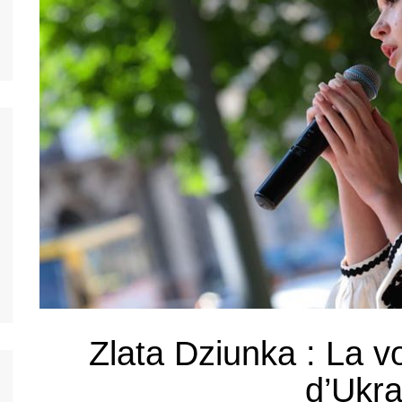
nos jeunes
ands
nos jeunes
台灣)
nos jeunes
香港)
nos jeunes
中国)
nos jeunes
ệt
nos jeunes
nos jeunes
nos jeunes
Zlata Dziunka : La v
nos jeunes
d’Ukra
s