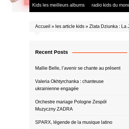
radio saumur Maine et Loire
présentation de 
Kids les meilleurs albums
radio kids du mon
talents – English
présentation de 
talents – Españo
Accueil
»
les article kids
»
Zlata Dziunka : La 
présentation de 
talents – Españo
présentation de 
talents – Furlan
Recent Posts
présentation de 
talents – Portug
Mallie Belle, l’avenir se chante au présent
présentation de 
talents – Україн
Valeria Okhtyrchanka : chanteuse
ukrainienne engagée
présentation de 
talents – Român
Orchestre mariage Pologne Zespół
présentation de 
talents – Españo
Muzyczny ZADRA
présentation de 
SPARX, légende de la musique latino
talents – Españo