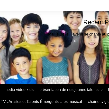
Recent P
Mallie Belle, l’avenir se chante au 
media video kids
présentation de nos jeunes talents
Astrid Muthu Kids Oradéa
TV : Artistes et Talents Émergents clips musical
chaine tv gl
Ana Maria Baltag Diaconu le