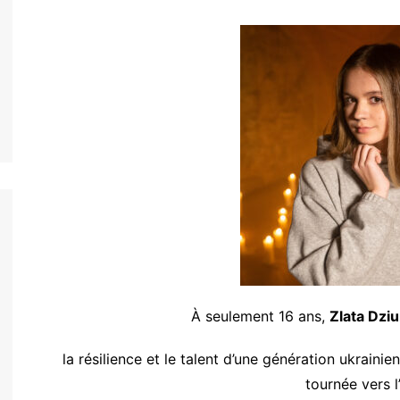
nos jeunes
h
nos jeunes
nos jeunes
nos jeunes
nos jeunes
nto
nos jeunes
l
nos jeunes
s
À seulement 16 ans,
Zlata Dzi
nos jeunes
uês
la résilience et le talent d’une génération ukrain
tournée vers l’