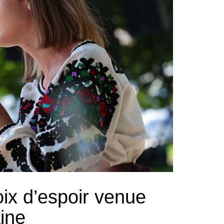
oix d’espoir venue
ine