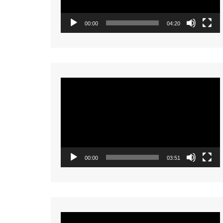
00:00
04:20
Video
Player
00:00
03:51
Video