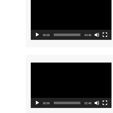
Player
00:00
04:46
Video
Player
00:00
02:48