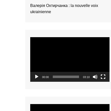
présentation de 
Валерія Охтирчанка : la nouvelle voix
talents – Nederl
ukrainienne
présentation de 
talents – 中文 (
présentation de 
talents – 中文 (
Video
présentation de 
talents – 中文 (
Player
présentation de 
talents – Tiếng Vi
présentation de 
talents – Oʻzbek
00:00
03:10
présentation de 
talents – Polski
présentation de 
talents – Italiano
présentation de 
Video
talents – Françai