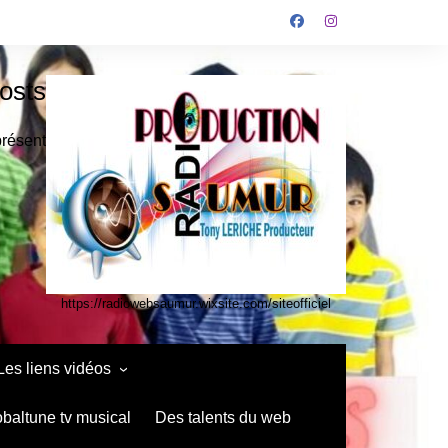
osts
présent
https://radiowebsaumur.wixsite.com/siteofficiel
Les liens vidéos
infos media vidéo kids
obaltune tv musical
Des talents du web