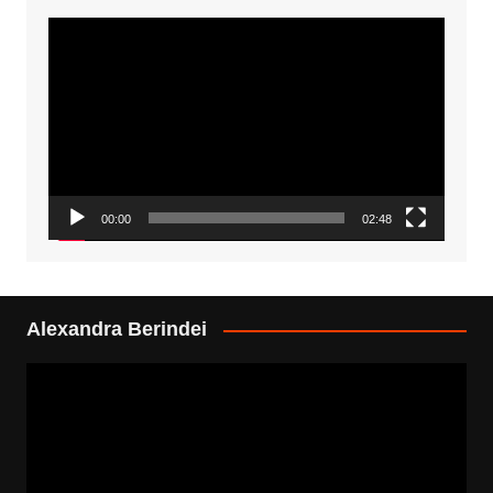
Video
Player
00:00
02:48
Alexandra Berindei
Video
Player