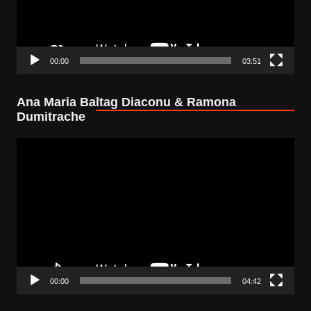
00:00
03:51
Ana Maria Baltag Diaconu & Ramona
Dumitrache
Video
Player
00:00
04:42