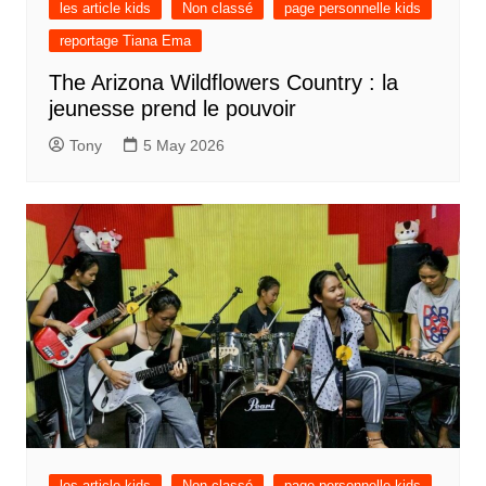
les article kids
Non classé
page personnelle kids
reportage Tiana Ema
The Arizona Wildflowers Country : la
jeunesse prend le pouvoir
Tony
5 May 2026
les article kids
Non classé
page personnelle kids