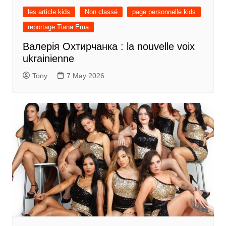
les article kids
Non classé
page personnelle kids
reportage Tiana Ema
Валерія Охтирчанка : la nouvelle voix
ukrainienne
Tony
7 May 2026