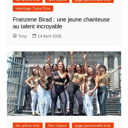
reportage Tiana Ema
Franzene Birad : une jeune chanteuse
au talent incroyable
Tony
14 April 2026
les article kids
Non classé
page personnelle kids