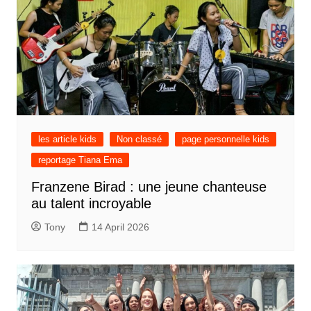
les article kids
Non classé
page personnelle kids
reportage Tiana Ema
Franzene Birad : une jeune chanteuse
au talent incroyable
Tony
14 April 2026