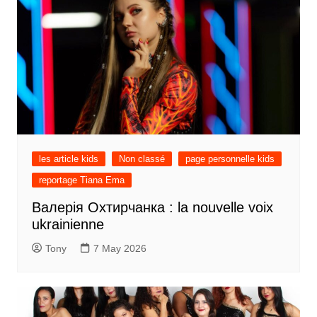
les article kids
Non classé
page personnelle kids
reportage Tiana Ema
Валерія Охтирчанка : la nouvelle voix
ukrainienne
Tony
7 May 2026