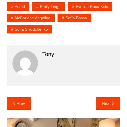
Astrid
Emily Linge
Evelina Rusu Kids
McFarlane Angelina
Sofía Bossa
Sofia Shkidchenko
Tony
Prev
Next