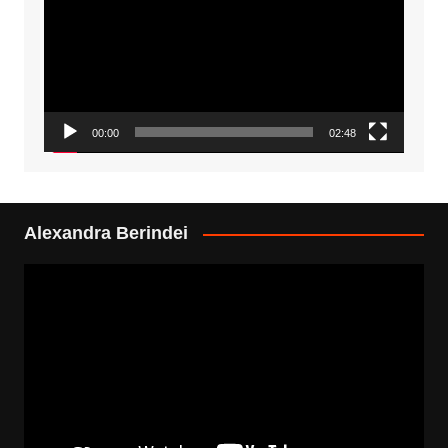
00:00
02:48
Alexandra Berindei
Video
Player