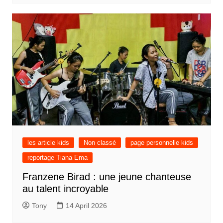
les article kids
Non classé
page personnelle kids
reportage Tiana Ema
Franzene Birad : une jeune chanteuse
au talent incroyable
Tony
14 April 2026