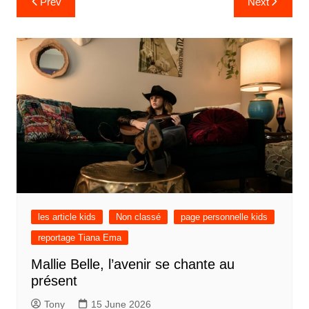
Prev
Next
les article kids
Non classé
page personnelle kids
reportage Tiana Ema
Mallie Belle, l’avenir se chante au
présent
Tony
15 June 2026