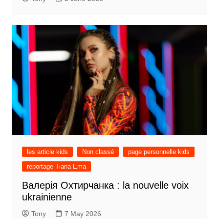
les article kids
Non classé
page personnelle kids
reportage Tiana Ema
Валерія Охтирчанка : la nouvelle voix
ukrainienne
Tony
7 May 2026