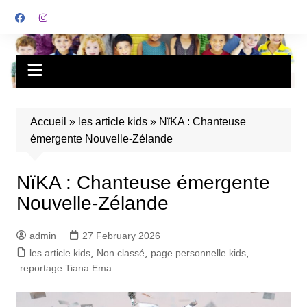
Accueil
»
les article kids
»
NïKA : Chanteuse
émergente Nouvelle-Zélande
NïKA : Chanteuse émergente
Nouvelle-Zélande
admin
27 February 2026
les article kids
,
Non classé
,
page personnelle kids
,
reportage Tiana Ema