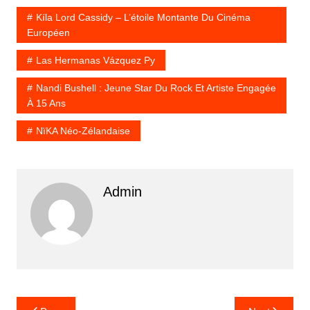
Kíla Lord Cassidy – L’étoile Montante Du Cinéma
Européen
Las Hermanas Vázquez Py
Nandi Bushell : Jeune Star Du Rock Et Artiste Engagée
À 15 Ans
NïKA Néo‑zélandaise
Admin