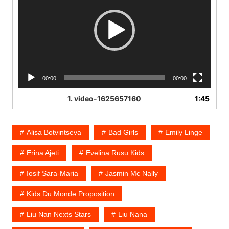
00:00
00:00
1.
video-1625657160
1:45
Alisa Botvintseva
Bad Girls
Emily Linge
Erina Ajeti
Evelina Rusu Kids
Iosif Sara-Maria
Jasmin Mc Nally
Kids Du Monde Proposition
Liu Nan Nexts Stars
Liu Nana