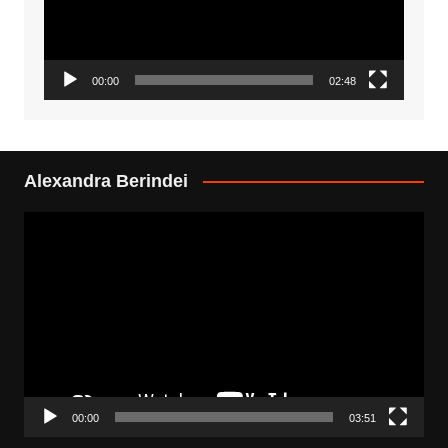
00:00
02:48
Alexandra Berindei
Video
Player
00:00
03:51