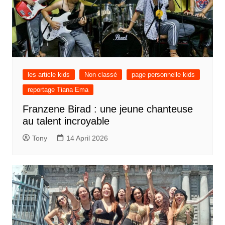
les article kids
Non classé
page personnelle kids
reportage Tiana Ema
Franzene Birad : une jeune chanteuse
au talent incroyable
Tony
14 April 2026