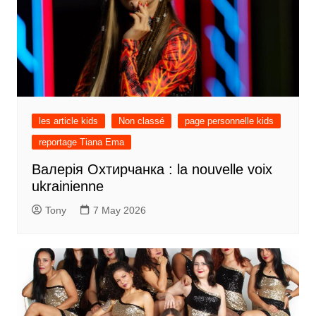
les article kids
Non classé
page personnelle kids
reportage Tiana Ema
Валерія Охтирчанка : la nouvelle voix
ukrainienne
Tony
7 May 2026