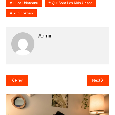
Luca Udateanu
Qui Sont Les Kids United
Yuri Kokhan
Admin
Prev
Next