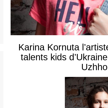
nos jeunes
h
nos jeunes
nos jeunes
nos jeunes
Karina Kornuta l’artis
nos jeunes
talents kids d’Ukraine
nto
Uzhho
nos jeunes
l
nos jeunes
s
nos jeunes
uês