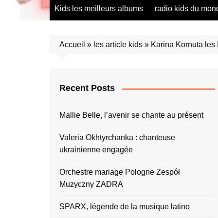
radio saumur Maine et Loire
présentation de 
Kids les meilleurs albums
radio kids du mon
talents – English
présentation de 
talents – Españo
Accueil
»
les article kids
»
Karina Kornuta les 
présentation de 
talents – Españo
présentation de 
talents – Furlan
Recent Posts
présentation de 
talents – Portug
Mallie Belle, l’avenir se chante au présent
présentation de 
talents – Україн
Valeria Okhtyrchanka : chanteuse
ukrainienne engagée
présentation de 
talents – Român
Orchestre mariage Pologne Zespół
présentation de 
talents – Españo
Muzyczny ZADRA
présentation de 
SPARX, légende de la musique latino
talents – Españo