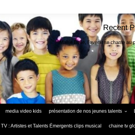
Recent P
Mallie Belle, l’avenir se chante au 
media video kids
présentation de nos jeunes talents
Astrid Muthu Kids Oradéa
TV : Artistes et Talents Émergents clips musical
chaine tv gl
Ana Maria Baltag Diaconu le