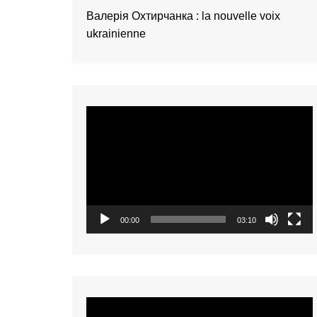
présentation de 
Валерія Охтирчанка : la nouvelle voix
talents – Nederl
ukrainienne
présentation de 
talents – 中文 (
présentation de 
talents – 中文 (
Video
présentation de 
talents – 中文 (
Player
présentation de 
talents – Tiếng Vi
présentation de 
talents – Oʻzbek
00:00
03:10
présentation de 
talents – Polski
présentation de 
talents – Italiano
présentation de 
Video
talents – Françai