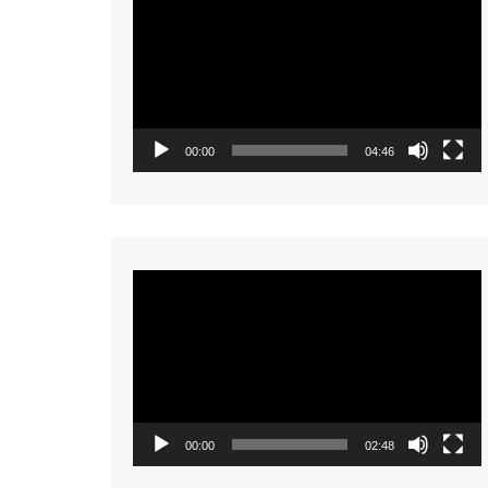
Player
00:00
04:46
Video
Player
00:00
02:48