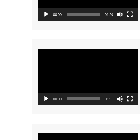
00:00
04:20
Video
Player
00:00
03:51
Video