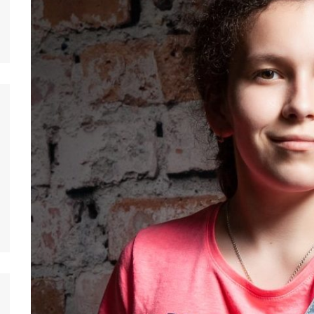
nos jeunes
ands
nos jeunes
台灣)
nos jeunes
香港)
nos jeunes
中国)
nos jeunes
ệt
nos jeunes
nos jeunes
nos jeunes
nos jeunes
s