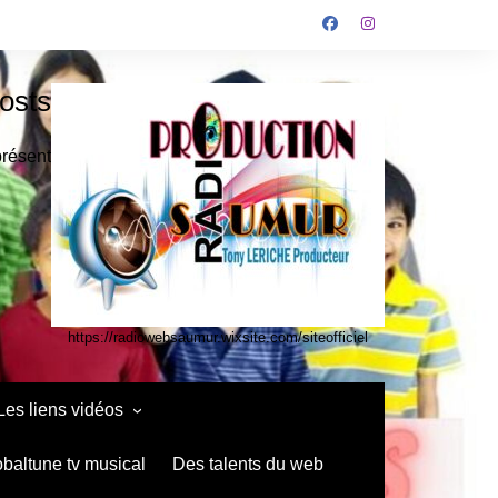
osts
présent
https://radiowebsaumur.wixsite.com/siteofficiel
Les liens vidéos
infos media vidéo kids
obaltune tv musical
Des talents du web