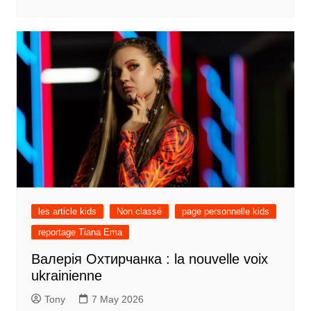
les article kids
Non classé
page personnelle kids
reportage Tiana Ema
Валерія Охтирчанка : la nouvelle voix
ukrainienne
Tony
7 May 2026