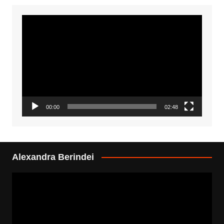
Video
Player
00:00
02:48
Alexandra Berindei
Video
Player