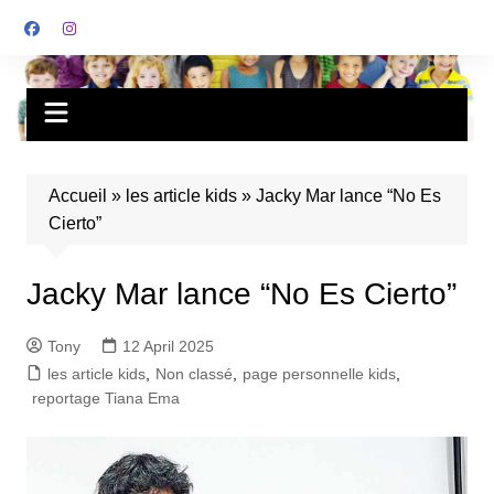
Accueil
»
les article kids
»
Jacky Mar lance “No Es
Cierto”
Jacky Mar lance “No Es Cierto”
Tony
12 April 2025
les article kids
,
Non classé
,
page personnelle kids
,
reportage Tiana Ema