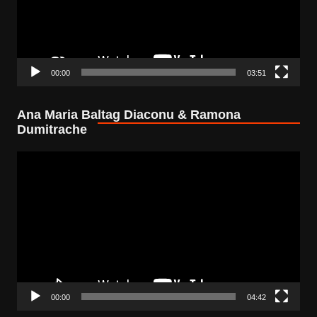
00:00
03:51
Ana Maria Baltag Diaconu & Ramona
Dumitrache
Video
Player
00:00
04:42