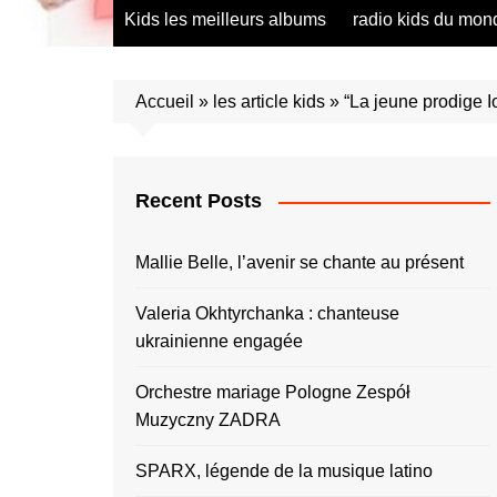
radio saumur Maine et Loire
présentation de 
Kids les meilleurs albums
radio kids du mon
talents – English
présentation de 
talents – Españo
Accueil
»
les article kids
»
“La jeune prodige I
présentation de 
talents – Españo
présentation de 
talents – Furlan
Recent Posts
présentation de 
talents – Portug
Mallie Belle, l’avenir se chante au présent
présentation de 
talents – Україн
Valeria Okhtyrchanka : chanteuse
ukrainienne engagée
présentation de 
talents – Român
Orchestre mariage Pologne Zespół
présentation de 
talents – Españo
Muzyczny ZADRA
présentation de 
SPARX, légende de la musique latino
talents – Españo