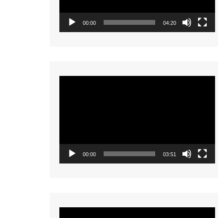
00:00
04:20
Video
Player
00:00
03:51
Video