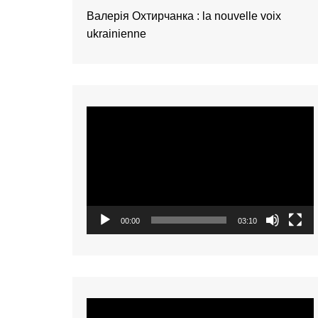
présentation de 
Валерія Охтирчанка : la nouvelle voix
talents – Nederl
ukrainienne
présentation de 
talents – 中文 (
présentation de 
talents – 中文 (
Video
présentation de 
talents – 中文 (
Player
présentation de 
talents – Tiếng Vi
présentation de 
talents – Oʻzbek
00:00
03:10
présentation de 
talents – Polski
présentation de 
talents – Italiano
présentation de 
Video
talents – Françai