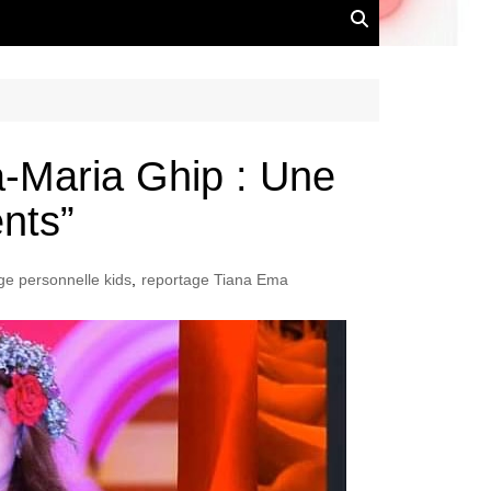
a-Maria Ghip : Une
ents”
ge personnelle kids
,
reportage Tiana Ema