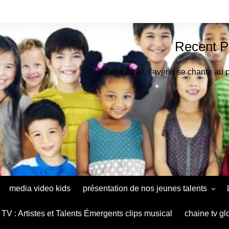
Recent P
Mallie Belle, l’avenir se chante au 
media video kids
présentation de nos jeunes talents
Astrid Muthu Kids Oradéa
TV : Artistes et Talents Émergents clips musical
chaine tv gl
Ana Maria Baltag Diaconu le