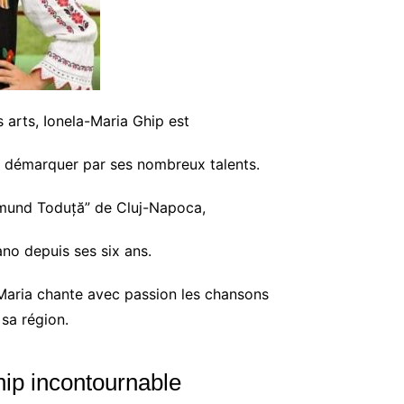
 arts, Ionela-Maria Ghip est
e démarquer par ses nombreux talents.
smund Toduță” de Cluj-Napoca,
iano depuis ses six ans.
Maria chante avec passion les chansons
 sa région.
hip incontournable