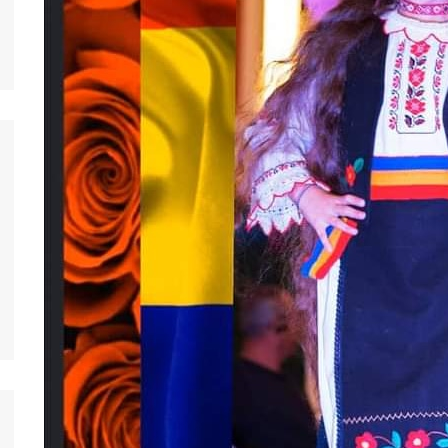
nos jeunes
ands
nos jeunes
台灣)
nos jeunes
香港)
nos jeunes
中国)
nos jeunes
ệt
nos jeunes
nos jeunes
nos jeunes
nos jeunes
s