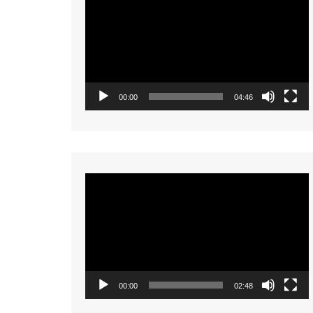
Player
00:00
04:46
Video
Player
00:00
02:48