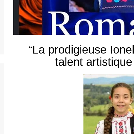
nos jeunes
h
nos jeunes
nos jeunes
“La prodigieuse Ione
nos jeunes
talent artistique
nos jeunes
nto
nos jeunes
l
nos jeunes
s
nos jeunes
uês