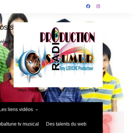
osts
présent
https://radiowebsaumur.wixsite.com/siteofficiel
Les liens vidéos
infos media vidéo kids
obaltune tv musical
Des talents du web