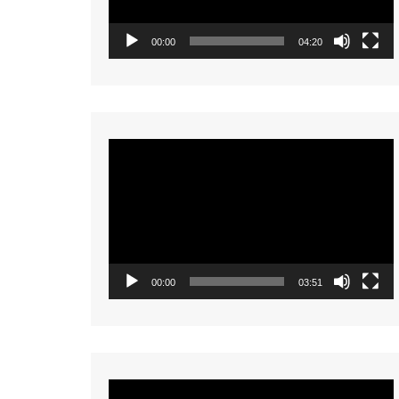
00:00
04:20
Video
Player
00:00
03:51
Video