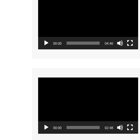
Player
00:00
04:46
Video
Player
00:00
02:48