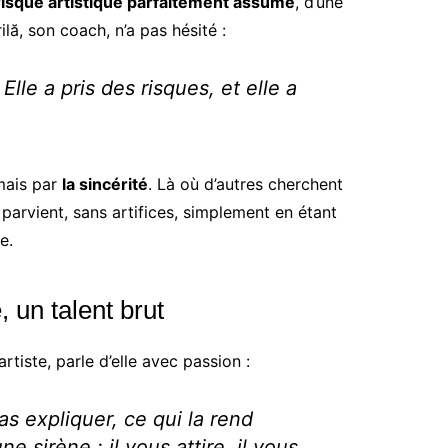
risque artistique parfaitement assumé
, d’une
ilă, son coach, n’a pas hésité :
Elle a pris des risques, et elle a
 mais par
la sincérité
. Là où d’autres cherchent
y parvient, sans artifices, simplement en étant
e.
 un talent brut
artiste, parle d’elle avec passion :
as expliquer, ce qui la rend
e sirène : il vous attire, il vous