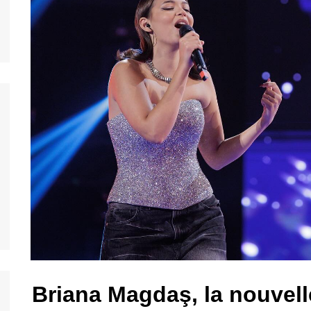
nos jeunes
ands
nos jeunes
台灣)
nos jeunes
香港)
nos jeunes
中国)
nos jeunes
ệt
nos jeunes
nos jeunes
nos jeunes
Briana Magdaş, la nouvell
nos jeunes
s