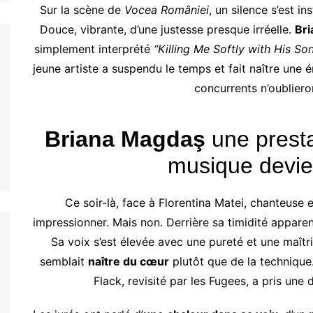
Sur la scène de
Vocea României
, un silence s’est in
Douce, vibrante, d’une justesse presque irréelle.
Br
simplement interprété
“Killing Me Softly with His So
jeune artiste a suspendu le temps et fait naître une
concurrents n’oubliero
Briana Magdaş
une presta
musique devie
Ce soir-là, face à Florentina Matei, chanteuse 
impressionner. Mais non. Derrière sa timidité apparent
Sa voix s’est élevée avec une pureté et une maît
semblait
naître du cœur
plutôt que de la technique
Flack, revisité par les Fugees, a pris une