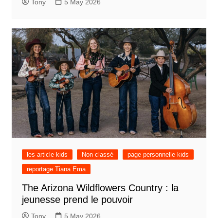
Tony
5 May 2026
les article kids
Non classé
page personnelle kids
reportage Tiana Ema
The Arizona Wildflowers Country : la
jeunesse prend le pouvoir
Tony
5 May 2026