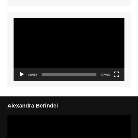
Video
Player
00:00
02:48
Alexandra Berindei
Video
Player