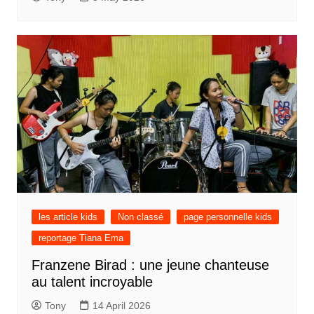
les article kids
Non classé
page personnelle kids
reportage Tiana Ema
Franzene Birad : une jeune chanteuse
au talent incroyable
Tony
14 April 2026