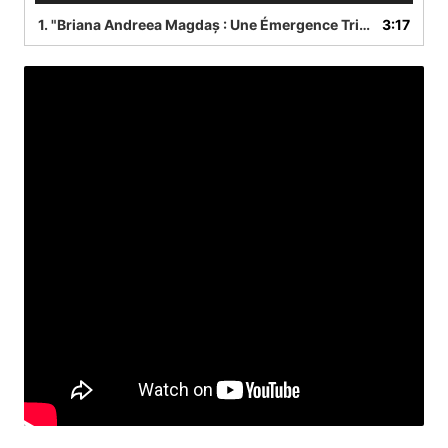
1. "Briana Andreea Magdaș : Une Émergence Triomphante dans la Chanson Française, Remportant le Concours International de l'Artiste de Demain avec "Voilà" de Barbara Pravi, Établissant un Héritage Musical Entre la France et la Roumanie."
3:17