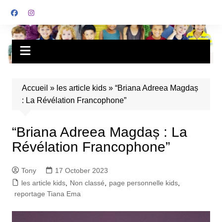
Accueil
»
les article kids
»
“Briana Adreea Magdaș
: La Révélation Francophone”
“Briana Adreea Magdaș : La
Révélation Francophone”
Tony
17 October 2023
les article kids
,
Non classé
,
page personnelle kids
,
reportage Tiana Ema