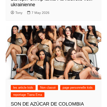
ukrainienne
Tony
7 May 2026
les article kids
Non classé
page personnelle kids
reportage Tiana Ema
SON DE AZÚCAR DE COLOMBIA