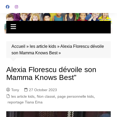
Accueil
»
les article kids
»
Alexia Florescu dévoile
son Mamma Knows Best »
Alexia Florescu dévoile son
Mamma Knows Best”
Tony
27 October 2023
les article kids
,
Non classé
,
page personnelle kids
,
reportage Tiana Ema