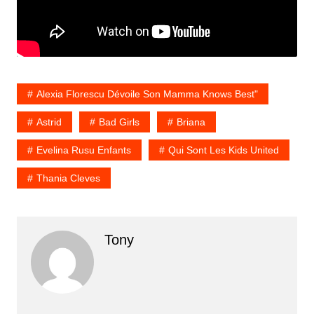
Alexia Florescu Dévoile Son Mamma Knows Best"
Astrid
Bad Girls
Briana
Evelina Rusu Enfants
Qui Sont Les Kids United
Thania Cleves
Tony