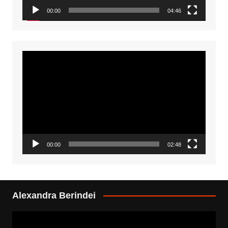
00:00
04:46
Video
Player
00:00
02:48
Alexandra Berindei
Video