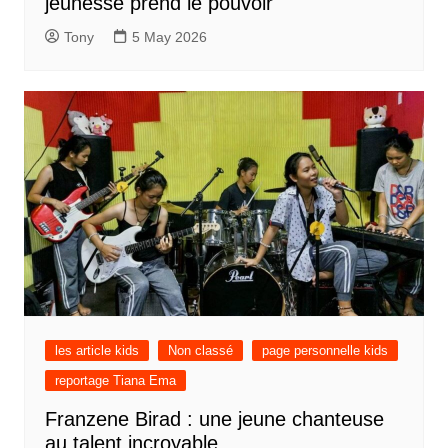
jeunesse prend le pouvoir
Tony
5 May 2026
les article kids
Non classé
page personnelle kids
reportage Tiana Ema
Franzene Birad : une jeune chanteuse
au talent incroyable