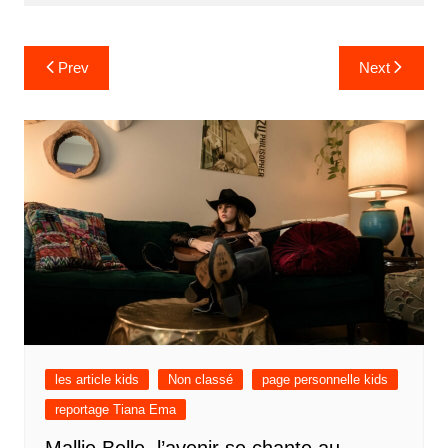
Prev
Next
les article kids
Non classé
page personnelle kids
reportage Tiana Ema
Mallie Belle, l’avenir se chante au