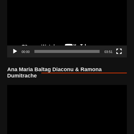
Player
00:00
03:51
Ana Maria Baltag Diaconu & Ramona
Dumitrache
Video
Player