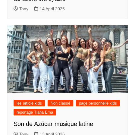
Tony
14 April 2026
les article kids
Non classé
page personnelle kids
reportage Tiana Ema
Son de Azúcar musique latine
Tony
13 April 2026