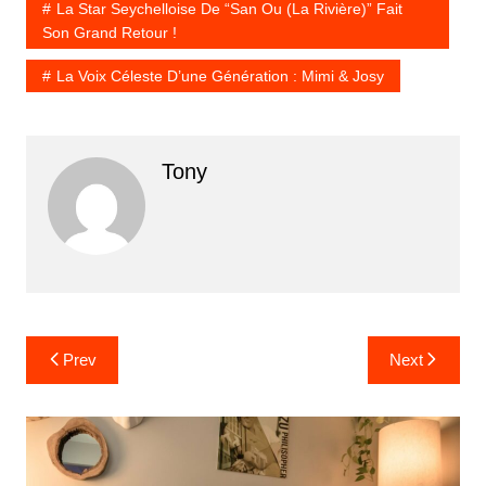
La Star Seychelloise De “San Ou (La Rivière)” Fait
Son Grand Retour !
La Voix Céleste D’une Génération : Mimi & Josy
Tony
Prev
Next