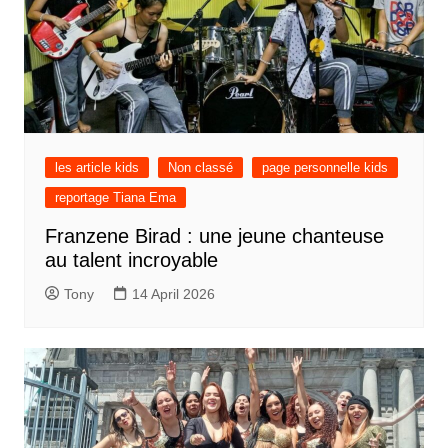
les article kids
Non classé
page personnelle kids
reportage Tiana Ema
Franzene Birad : une jeune chanteuse
au talent incroyable
Tony
14 April 2026