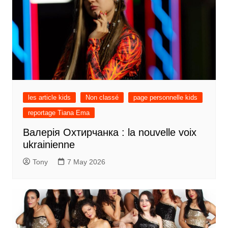
les article kids
Non classé
page personnelle kids
reportage Tiana Ema
Валерія Охтирчанка : la nouvelle voix
ukrainienne
Tony
7 May 2026