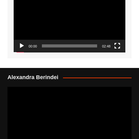
Player
00:00
02:48
Alexandra Berindei
Video
Player