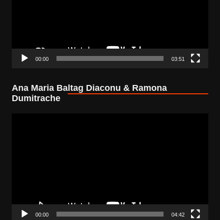
00:00
03:51
Ana Maria Baltag Diaconu & Ramona
Dumitrache
Video
Player
00:00
04:42