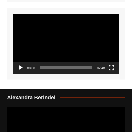
Video
Player
00:00
02:48
Alexandra Berindei
Video
Player