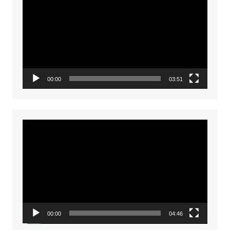
Player
00:00
03:51
Video
Player
00:00
04:46