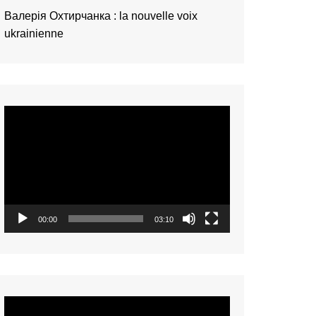
Валерія Охтирчанка : la nouvelle voix
ukrainienne
Video
Player
00:00
03:10
Video