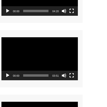
00:00
04:20
Video
Player
00:00
03:51
Video