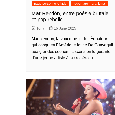
présentation de 
page personnelle kids
reportage Tiana Ema
talents – Nederl
Mar Rendón, entre poésie brutale
présentation de 
et pop rebelle
talents – 中文 (
Tony
16 June 2025
présentation de 
talents – 中文 (
Mar Rendón, la voix rebelle de l’Équateur
présentation de 
qui conquiert l’Amérique latine De Guayaquil
talents – 中文 (
aux grandes scènes, l’ascension fulgurante
présentation de 
d’une jeune artiste à la croisée du
talents – Tiếng Vi
présentation de 
talents – Oʻzbek
présentation de 
talents – Polski
présentation de 
talents – Italiano
présentation de 
talents – Françai