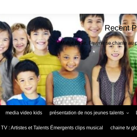
Recent P
Mallie Belle, l’avenir se chante au 
media video kids
présentation de nos jeunes talents
Astrid Muthu Kids Oradéa
TV : Artistes et Talents Émergents clips musical
chaine tv gl
Ana Maria Baltag Diaconu le