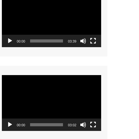
Player
00:00
03:39
Video
Player
00:00
03:02