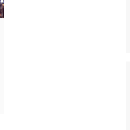
nos jeunes
h
nos jeunes
nos jeunes
nos jeunes
nos jeunes
nto
nos jeunes
l
nos jeunes
s
nos jeunes
uês