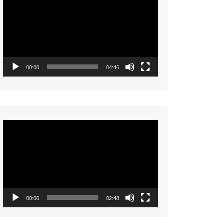
Player
00:00
04:46
Video
Player
00:00
02:48