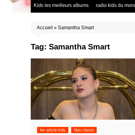
radio saumur Maine et Loire
présentation de 
Kids les meilleurs albums
radio kids du mon
talents – English
présentation de 
talents – Españo
Accueil
»
Samantha Smart
présentation de 
talents – Españo
Tag:
Samantha Smart
présentation de 
talents – Furlan
présentation de 
talents – Portug
présentation de 
talents – Україн
présentation de 
talents – Român
présentation de 
talents – Españo
présentation de 
talents – Españo
les article kids
Non classé