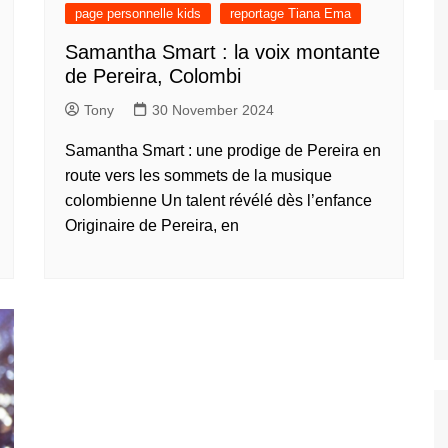
nos jeunes
page personnelle kids
reportage Tiana Ema
ands
Samantha Smart : la voix montante
nos jeunes
de Pereira, Colombi
台灣)
Tony
30 November 2024
nos jeunes
香港)
Samantha Smart : une prodige de Pereira en
nos jeunes
route vers les sommets de la musique
中国)
colombienne Un talent révélé dès l’enfance
nos jeunes
Originaire de Pereira, en
ệt
nos jeunes
nos jeunes
nos jeunes
nos jeunes
s