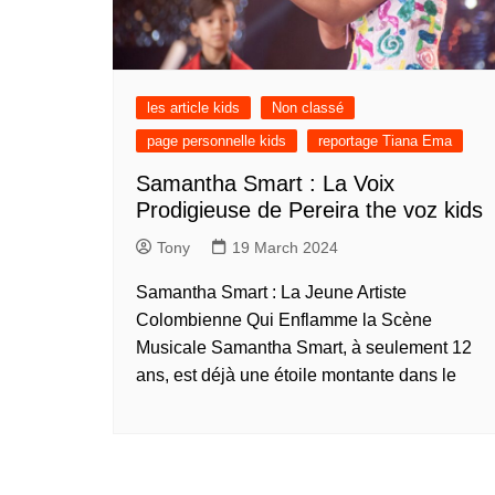
présentation de 
talents – Deutsc
présentation de 
talents – English
les article kids
Non classé
présentation de 
page personnelle kids
reportage Tiana Ema
talents – English
Samantha Smart : La Voix
présentation de 
Prodigieuse de Pereira the voz kids
talents – English
présentation de 
Tony
19 March 2024
talents – Espera
Samantha Smart : La Jeune Artiste
présentation de 
talents – Españo
Colombienne Qui Enflamme la Scène
Musicale Samantha Smart, à seulement 12
présentation de 
talents – Françai
ans, est déjà une étoile montante dans le
présentation de 
talents – Portug