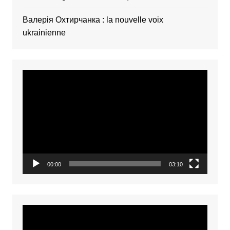
Валерія Охтирчанка : la nouvelle voix
ukrainienne
Video
Player
00:00
03:10
Video
Player