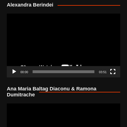
Alexandra Berindei
Video
Player
00:00
03:51
Ana Maria Baltag Diaconu & Ramona
Dumitrache
Video
Player