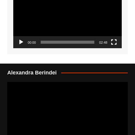
00:00
02:48
Alexandra Berindei
Video
Player