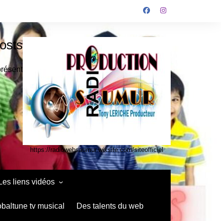
osts
présent
https://radiowebsaumur.wixsite.com/siteofficiel
Les liens vidéos
infos media vidéo kids
obaltune tv musical
Des talents du web