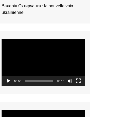
Валерія Охтирчанка : la nouvelle voix
ukrainienne
Video
Player
00:00
03:10
Video