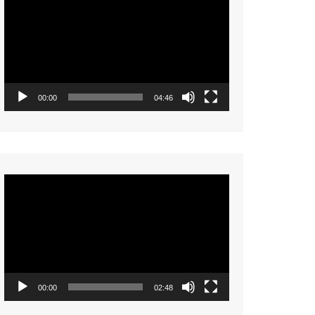
Player
00:00
04:46
Video
Player
00:00
02:48