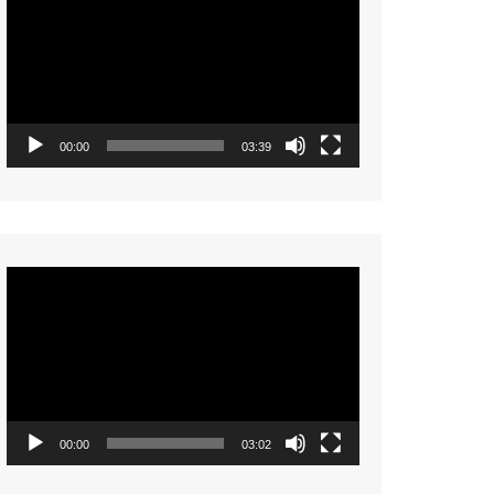
Player
00:00
03:39
Video
Player
00:00
03:02