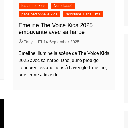
nos jeunes
les article kids
Non classé
ands
page personnelle kids
reportage Tiana Ema
nos jeunes
台灣)
Emeline The Voice Kids 2025 :
émouvante avec sa harpe
nos jeunes
香港)
Tony
14 September 2025
nos jeunes
中国)
Emeline illumine la scène de The Voice Kids
2025 avec sa harpe Une jeune prodige
nos jeunes
ệt
conquiert les auditions à l’aveugle Emeline,
une jeune artiste de
nos jeunes
nos jeunes
nos jeunes
nos jeunes
s