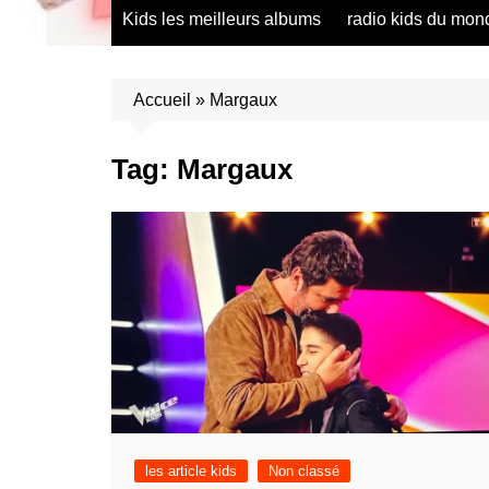
radio saumur Maine et Loire
présentation de 
Kids les meilleurs albums
radio kids du mon
talents – English
présentation de 
talents – Españo
Accueil
»
Margaux
présentation de 
talents – Españo
Tag:
Margaux
présentation de 
talents – Furlan
présentation de 
talents – Portug
présentation de 
talents – Україн
présentation de 
talents – Român
présentation de 
talents – Españo
présentation de 
talents – Españo
les article kids
Non classé