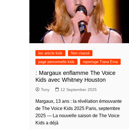
présentation de 
talents – Deutsc
présentation de 
talents – English
présentation de 
talents – English
présentation de 
les article kids
Non classé
talents – English
page personnelle kids
reportage Tiana Ema
présentation de 
talents – Espera
: Margaux enflamme The Voice
présentation de 
Kids avec Whitney Houston
talents – Españo
Tony
12 September 2025
présentation de 
talents – Françai
Margaux, 13 ans : la révélation émouvante
présentation de 
de The Voice Kids 2025 Paris, septembre
talents – Portug
2025 — La nouvelle saison de The Voice
Kids a déjà