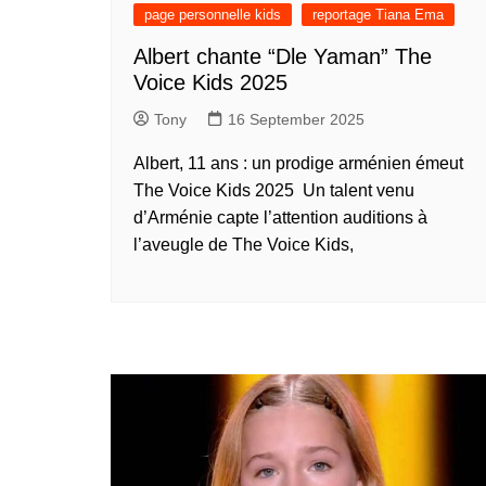
présentation de 
page personnelle kids
reportage Tiana Ema
talents – Nederl
Albert chante “Dle Yaman” The
présentation de 
Voice Kids 2025
talents – 中文 (
Tony
16 September 2025
présentation de 
talents – 中文 (
Albert, 11 ans : un prodige arménien émeut
présentation de 
The Voice Kids 2025 Un talent venu
talents – 中文 (
d’Arménie capte l’attention auditions à
présentation de 
l’aveugle de The Voice Kids,
talents – Tiếng Vi
présentation de 
talents – Oʻzbek
présentation de 
talents – Polski
présentation de 
talents – Italiano
présentation de 
talents – Françai