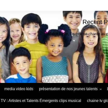
Recent P
Mallie Belle, l’avenir se chante au 
media video kids
présentation de nos jeunes talents
Astrid Muthu Kids Oradéa
TV : Artistes et Talents Émergents clips musical
chaine tv gl
Ana Maria Baltag Diaconu le