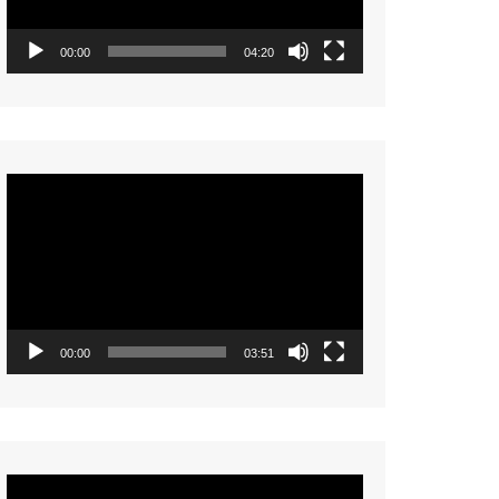
00:00
04:20
Video
Player
00:00
03:51
Video