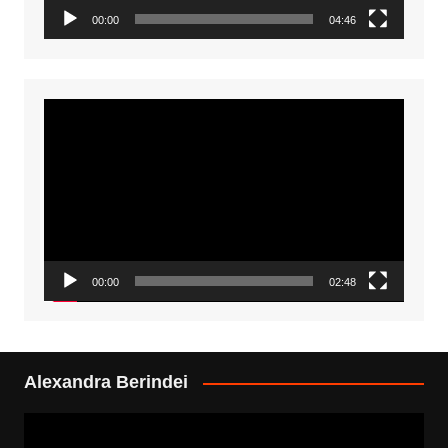
00:00
04:46
Video
Player
00:00
02:48
Alexandra Berindei
Video