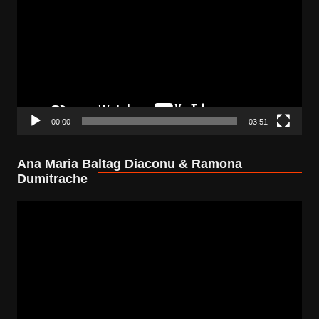
Player
00:00
03:51
Ana Maria Baltag Diaconu & Ramona
Dumitrache
Video
Player