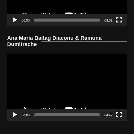
00:00
03:51
Ana Maria Baltag Diaconu & Ramona
Dumitrache
Video
Player
00:00
04:42