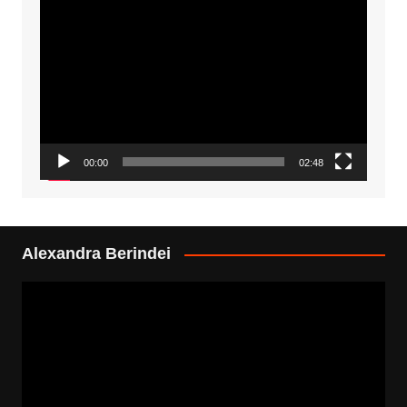
Video
Player
00:00
02:48
Alexandra Berindei
Video
Player