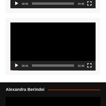
00:00
04:46
Video
Player
00:00
02:48
Alexandra Berindei
Video
Player