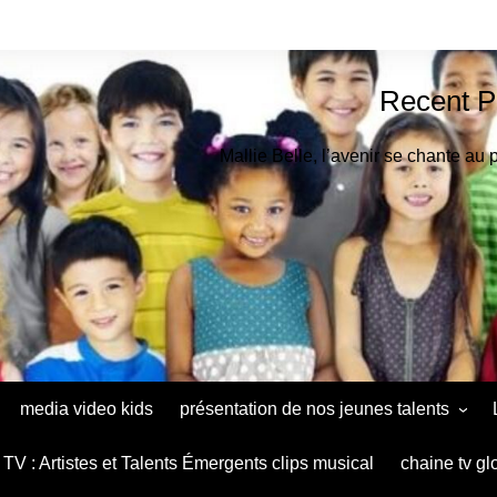
Recent P
Mallie Belle, l’avenir se chante au 
media video kids
présentation de nos jeunes talents
Astrid Muthu Kids Oradéa
TV : Artistes et Talents Émergents clips musical
chaine tv gl
Ana Maria Baltag Diaconu le