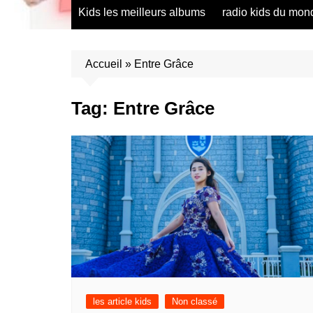
radio saumur Maine et Loire
présentation de 
Kids les meilleurs albums
radio kids du mon
talents – English
présentation de 
talents – Españo
Accueil
»
Entre Grâce
présentation de 
talents – Españo
Tag:
Entre Grâce
présentation de 
talents – Furlan
présentation de 
talents – Portug
présentation de 
talents – Україн
présentation de 
talents – Român
présentation de 
talents – Españo
présentation de 
talents – Españo
les article kids
Non classé