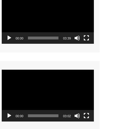
Player
00:00
03:39
Video
Player
00:00
03:02