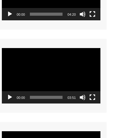
00:00
04:20
Video
Player
00:00
03:51
Video