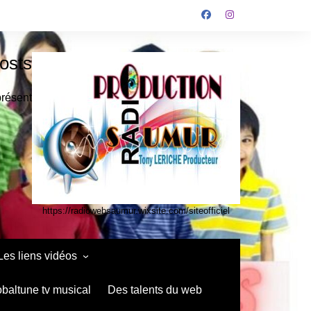
osts
présent
https://radiowebsaumur.wixsite.com/siteofficiel
Les liens vidéos
infos media vidéo kids
obaltune tv musical
Des talents du web