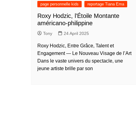
présentation de 
page personnelle kids
reportage Tiana Ema
talents – Nederl
Roxy Hodzic, l’Étoile Montante
présentation de 
américano-philippine
talents – 中文 (
Tony
24 April 2025
présentation de 
talents – 中文 (
Roxy Hodzic, Entre Grâce, Talent et
présentation de 
Engagement — Le Nouveau Visage de l’Art
talents – 中文 (
Dans le vaste univers du spectacle, une
présentation de 
jeune artiste brille par son
talents – Tiếng Vi
présentation de 
talents – Oʻzbek
présentation de 
talents – Polski
présentation de 
talents – Italiano
présentation de 
talents – Françai