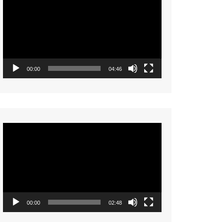
Player
00:00
04:46
Video
Player
00:00
02:48