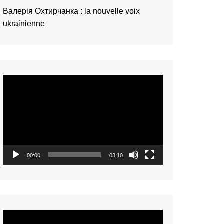
Валерія Охтирчанка : la nouvelle voix
ukrainienne
Video
Player
00:00
03:10
Video