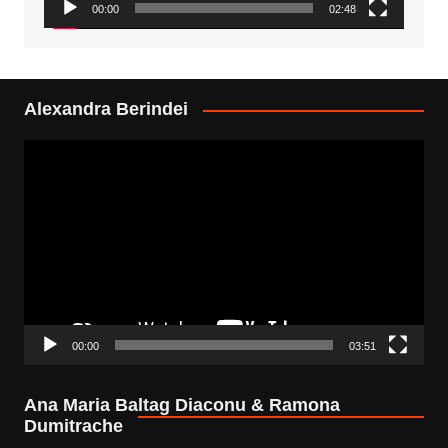
00:00
02:48
Alexandra Berindei
Video
Player
00:00
03:51
Ana Maria Baltag Diaconu & Ramona
Dumitrache