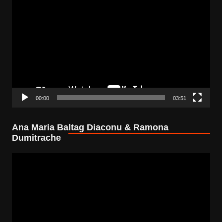
Video
Player
00:00
03:51
Ana Maria Baltag Diaconu & Ramona
Dumitrache
Video
Player