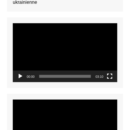
ukrainienne
Video
Player
00:00
03:10
Video
Player