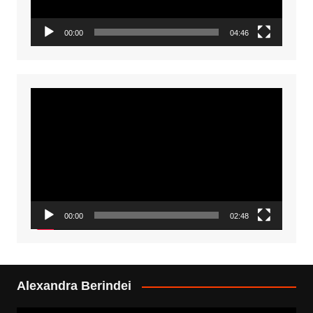
00:00
04:46
Video
Player
00:00
02:48
Alexandra Berindei