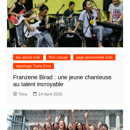
les article kids
Non classé
page personnelle kids
reportage Tiana Ema
Franzene Birad : une jeune chanteuse
au talent incroyable
Tony
14 April 2026