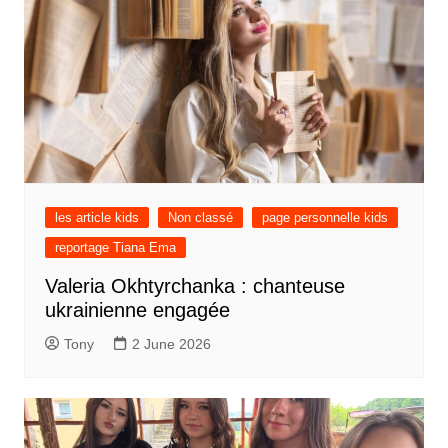
les article kids
Non classé
page personnelle kids
reportage Tiana Ema
Valeria Okhtyrchanka : chanteuse
ukrainienne engagée
Tony
2 June 2026