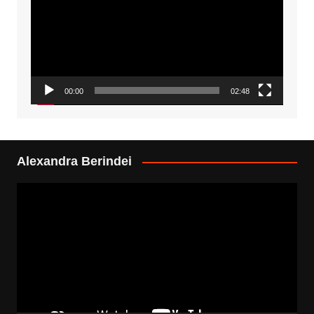
00:00
02:48
Alexandra Berindei
Video
Player