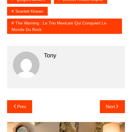
Scarlett Kirwan
The Warning : Le Trio Mexicain Qui Conquiert Le
Monde Du Rock
Tony
Prev
Next