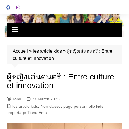
Accueil
»
les article kids
»
ผู้หญิงเล่นดนตรี : Entre
culture et innovation
ผู้หญิงเล่นดนตรี : Entre culture
et innovation
Tony
27 March 2025
les article kids
,
Non classé
,
page personnelle kids
,
reportage Tiana Ema