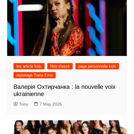
les article kids
Non classé
page personnelle kids
reportage Tiana Ema
Валерія Охтирчанка : la nouvelle voix
ukrainienne
Tony
7 May 2026